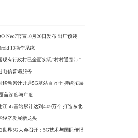
OO Neo7官宣10月20日发布 出厂预装
droid 13操作系统
国现有行政村已全面实现“村村通宽带”
进电信普遍服务
国移动累计开通5G基站百万个 持续拓展
G覆盖深度与广度
龙江5G基站累计达到4.09万个 打造东北
字经济发展新龙头
022世界5G大会召开：5G技术与国际传播