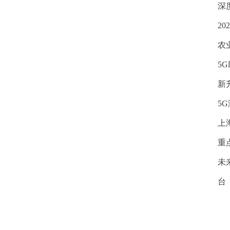
深
2
农
5
新
5
上
重
未
台