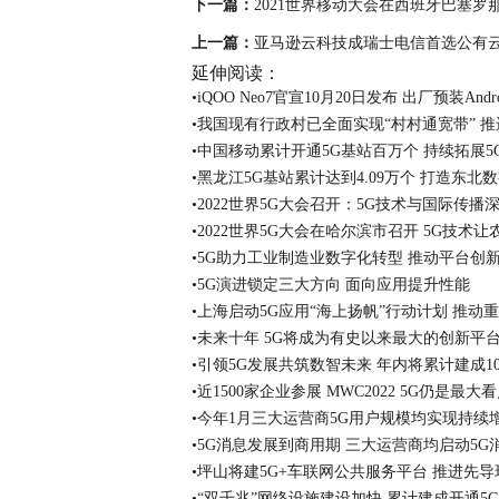
下一篇：
2021世界移动大会在西班牙巴塞罗
上一篇：
亚马逊云科技成瑞士电信首选公有云
延伸阅读：
•iQOO Neo7官宣10月20日发布 出厂预装Andr
•我国现有行政村已全面实现“村村通宽带” 
•中国移动累计开通5G基站百万个 持续拓展
•黑龙江5G基站累计达到4.09万个 打造东
•2022世界5G大会召开：5G技术与国际传播
•2022世界5G大会在哈尔滨市召开 5G技术让
•5G助力工业制造业数字化转型 推动平台创
•5G演进锁定三大方向 面向应用提升性能
•上海启动5G应用“海上扬帆”行动计划 推动
•未来十年 5G将成为有史以来最大的创新平
•引领5G发展共筑数智未来 年内将累计建成10
•近1500家企业参展 MWC2022 5G仍是最大
•今年1月三大运营商5G用户规模均实现持续
•5G消息发展到商用期 三大运营商均启动5
•坪山将建5G+车联网公共服务平台 推进先
•“双千兆”网络设施建设加快 累计建成开通5G基