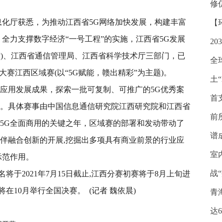
修
息化厅获悉，为推动江西省5G网络加快发展，构建丰富
【
，全力支撑数字经济“一号工程”的实施，江西省5G发展
2
厅)、江西省通信管理局、江西省科学技术厅三部门，已
全
大赛江西区域赛(以“5G赋能，赣出精彩”为主题)。
土“
G应用发展成果，探索一批可复制、可推广的5G优秀案
首
兵。具体赛事由中国信息通信研究院江西研究院和江西省
前
进入5G全面商用的关键之年，区域赛的部署和发动带动了
谱
伙伴融合创新的开展,挖掘出多项具有商业前景的行业应
室
示范作用。
战
于2021年7月15日截止,江西分赛初赛将于8月上旬进
在10月举行全国决赛。 (记者 魏依晨)
青
西
5G
达6