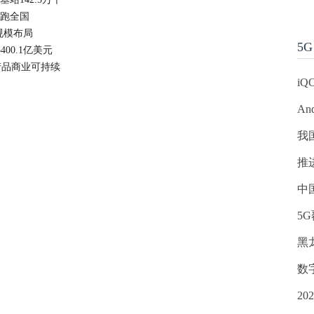
领跑全国
规模布局
5G
400.1亿美元
产品商业可持续
iQ
An
我
推
中
5
黑
数
2