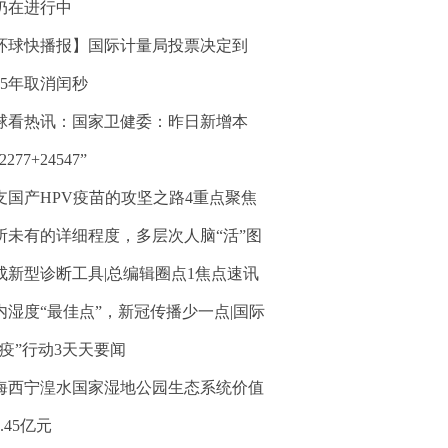
仍在进行中
环球快播报】国际计量局投票决定到
035年取消闰秒
球看热讯：国家卫健委：昨日新增本
2277+24547”
支国产HPV疫苗的攻坚之路4重点聚焦
所未有的详细程度，多层次人脑“活”图
成新型诊断工具|总编辑圈点1焦点速讯
内湿度“最佳点”，新冠传播少一点|国际
“疫”行动3天天要闻
海西宁湟水国家湿地公园生态系统价值
.45亿元