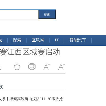
搜索
技
探索
互联网
IT
智能汽车
大赛江西区域赛启动
技
头条丨津秦高铁唐山汉沽“11.19”事故抢