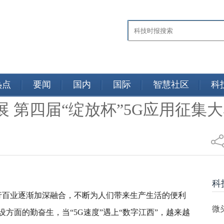
热点
要闻
国内
国际
智慧社区
科
展 第四届“绽放杯”5G应用征集
日报
科
千行百业逐渐加深融合，不断为人们带来生产生活的便利
微
方面的勤奋生，当“5G速度”遇上“数字江西”，越来越