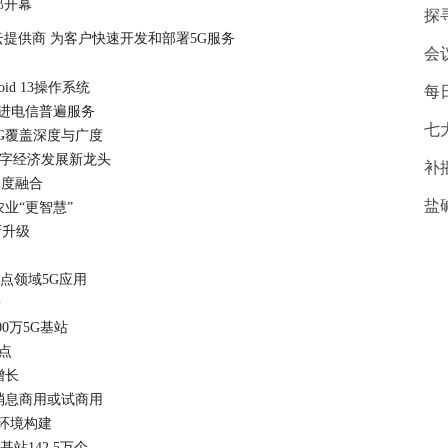
那开幕
探
提供商 为客户快速开发和部署5G服务
会
oid 13操作系统
每
推进电信普遍服务
七
5G覆盖深度与广度
北数字经济发展新龙头
补
深度融合
盐
农业“更智慧”
新升级
重点领域5G应用
台
0万5G基站
看点
增长
G消息商用或试商用
导环境构建
站142.5万个