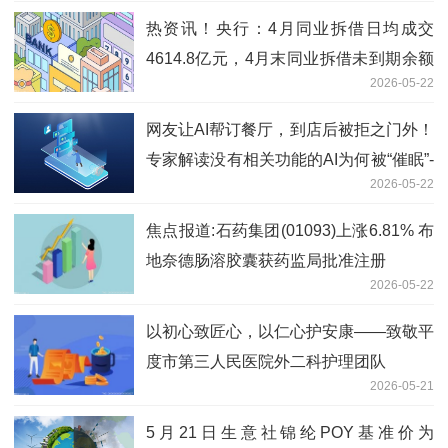
热资讯！央行：4月同业拆借日均成交
4614.8亿元，4月末同业拆借未到期余额
2026-05-22
1.1万亿元
网友让AI帮订餐厅，到店后被拒之门外！
专家解读没有相关功能的AI为何被“催眠”-
2026-05-22
观天下
焦点报道:石药集团(01093)上涨6.81% 布
地奈德肠溶胶囊获药监局批准注册
2026-05-22
以初心致匠心，以仁心护安康——致敬平
度市第三人民医院外二科护理团队
2026-05-21
5月21日生意社锦纶POY基准价为