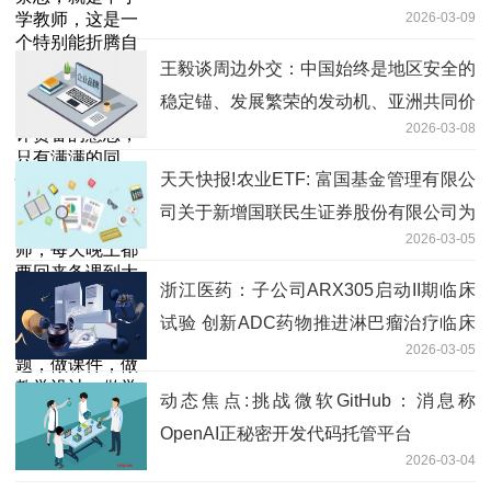
2026-03-09
的群体，可以称为内耗之王！当然，我没
有批评责备的意思，只有满满的同情，他
王毅谈周边外交：中国始终是地区安全的
们实在太累了！我爸爸就是一个中学教
稳定锚、发展繁荣的发动机、亚洲共同价
师，每天晚上都要回来备课到大半夜，查
2026-03-08
值的践行者_今日热闻
找各种资料，组题，出试卷，出作业题，
天天快报!农业ETF: 富国基金管理有限公
做课件，做教学设计，做学案，做学生的
司关于新增国联民生证券股份有限公司为
作业...
2026-03-05
部分基金申购赎回代理券商的公告
浙江医药：子公司ARX305启动II期临床
试验 创新ADC药物推进淋巴瘤治疗临床
2026-03-05
研究
动态焦点:挑战微软GitHub：消息称
OpenAI正秘密开发代码托管平台
2026-03-04