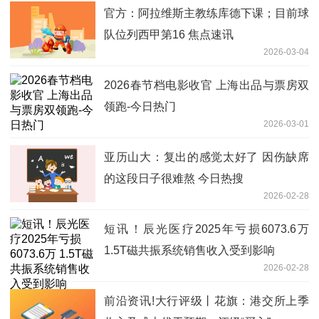
官方：阿拉维斯主教练库德下课；目前球
队位列西甲第16 焦点速讯
2026-03-04
2026春节档电影收官 上海出品与票房双
领跑-今日热门
2026-03-01
亚历山大：复出的感觉太好了 因伤缺席
的这段日子很难熬 今日热搜
2026-02-28
短讯！辰光医疗2025年亏损6073.6万
1.5T磁共振系统销售收入受到影响
2026-02-28
前沿资讯!大行评级丨花旗：港交所上季