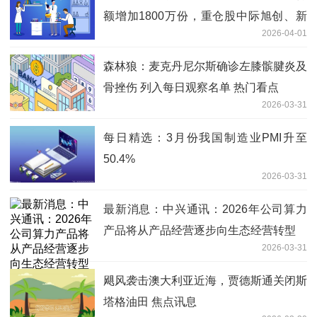
额增加1800万份，重仓股中际旭创、新
2026-04-01
易盛、宁德时代 每日动态
森林狼：麦克丹尼尔斯确诊左膝髌腱炎及
骨挫伤 列入每日观察名单 热门看点
2026-03-31
每日精选：3月份我国制造业PMI升至
50.4%
2026-03-31
最新消息：中兴通讯：2026年公司算力
产品将从产品经营逐步向生态经营转型
2026-03-31
飓风袭击澳大利亚近海，贾德斯通关闭斯
塔格油田 焦点讯息