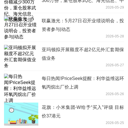
300万份，重仓股寒武纪、海光信息、中
2026-05-29
芯国际 关注
联赢激光：5月27日召开业绩说明会，投
资者参与|动态
2026-05-28
亚玛顿拟开展额度不超2亿元外汇套期保
值业务
2026-05-27
每日热闻!PriceSeek提醒：利华益维远环
氧丙烷出厂价上调
2026-05-26
花旗：小米集团-W给予“买入”评级 目标
价37港元
2026-05-25