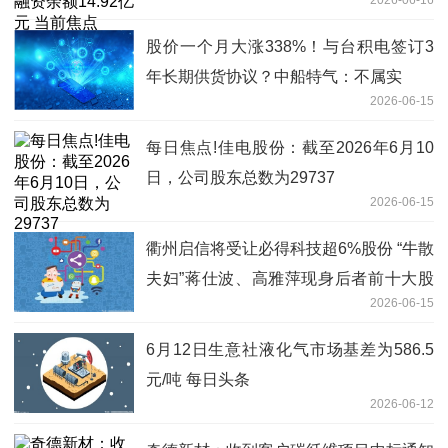
股价一个月大涨338%！与台积电签订3
年长期供货协议？中船特气：不属实
2026-06-15
每日焦点!佳电股份：截至2026年6月10
日，公司股东总数为29737
2026-06-15
衢州启信将受让必得科技超6%股份 “牛散
夫妇”蒋仕波、高雅萍现身后者前十大股
2026-06-15
东
6月12日生意社液化气市场基差为586.5
元/吨 每日头条
2026-06-12