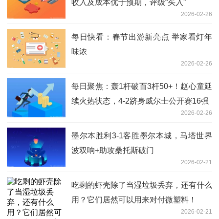
收入及成本优于预期，评级“买入”
2026-02-26
每日快看：春节出游新亮点 举家看灯年
味浓
2026-02-26
每日聚焦：轰1杆破百3杆50+！赵心童延
续火热状态，4-2跻身威尔士公开赛16强
2026-02-26
墨尔本胜利3-1客胜墨尔本城，马塔世界
波双响+助攻桑托斯破门
2026-02-21
吃剩的虾壳除了当湿垃圾丢弃，还有什么
用？它们居然可以用来对付微塑料！
2026-02-21