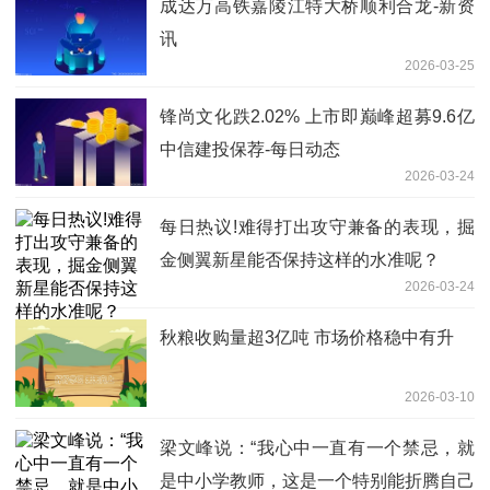
成达万高铁嘉陵江特大桥顺利合龙-新资
讯
2026-03-25
锋尚文化跌2.02% 上市即巅峰超募9.6亿
中信建投保荐-每日动态
2026-03-24
每日热议!难得打出攻守兼备的表现，掘
金侧翼新星能否保持这样的水准呢？
2026-03-24
秋粮收购量超3亿吨 市场价格稳中有升
2026-03-10
梁文峰说：“我心中一直有一个禁忌，就
是中小学教师，这是一个特别能折腾自己