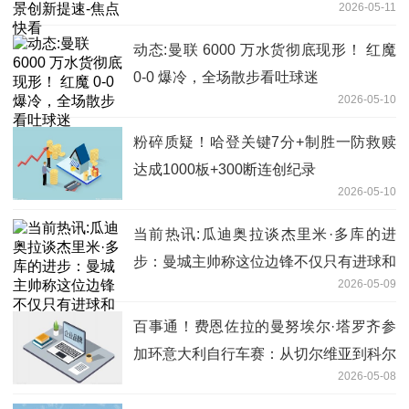
2026-05-11
动态:曼联 6000 万水货彻底现形！ 红魔
0-0 爆冷，全场散步看吐球迷
2026-05-10
粉碎质疑！哈登关键7分+制胜一防救赎
达成1000板+300断连创纪录
2026-05-10
当前热讯:瓜迪奥拉谈杰里米·多库的进
步：曼城主帅称这位边锋不仅只有进球和
2026-05-09
助攻
百事通！费恩佐拉的曼努埃尔·塔罗齐参
加环意大利自行车赛：从切尔维亚到科尔
2026-05-08
诺山，驰骋家乡赛道