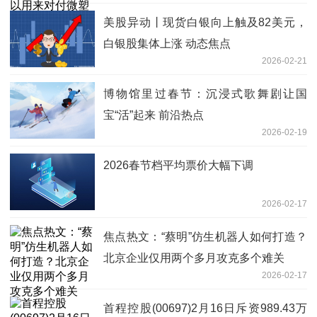
美股异动丨现货白银向上触及82美元，
白银股集体上涨 动态焦点
2026-02-21
博物馆里过春节：沉浸式歌舞剧让国
宝“活”起来 前沿热点
2026-02-19
2026春节档平均票价大幅下调
2026-02-17
焦点热文：“蔡明”仿生机器人如何打造？
北京企业仅用两个多月攻克多个难关
2026-02-17
首程控股(00697)2月16日斥资989.43万