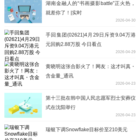
湖南金融人的“书画摄影battle”正火热，
就差你了！|实时
2026-04-30
手回集团(02621)4月29日斥资9.04万港
元回购2.88万股 今日看点
2026-04-29
黄晓明这张合影火了！网友：这才叫真・
含金量_通讯
2026-04-23
第十三批在韩中国人民志愿军烈士安葬仪
式在沈阳举行
2026-04-23
瑞银下调Snowflake目标价至210美元