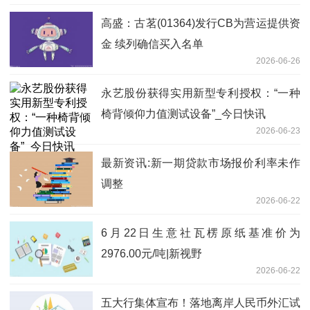
高盛：古茗(01364)发行CB为营运提供资
金 续列确信买入名单
2026-06-26
永艺股份获得实用新型专利授权：“一种
椅背倾仰力值测试设备”_今日快讯
2026-06-23
最新资讯:新一期贷款市场报价利率未作
调整
2026-06-22
6月22日生意社瓦楞原纸基准价为
2976.00元/吨|新视野
2026-06-22
五大行集体宣布！落地离岸人民币外汇试