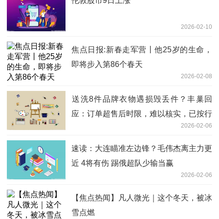
伦敦股市9日上涨
2026-02-10
焦点日报:新春走军营丨他25岁的生命，
即将步入第86个春天
2026-02-08
送洗8件品牌衣物遇损毁丢件？丰巢回
应：订单超售后时限，难以核实，已按行
2026-02-06
业标准协商赔付-每日短讯
速读：大连瞄准左边锋？毛伟杰离主力更
近 4将有伤 踢俄超队少输当赢
2026-02-06
【焦点热闻】凡人微光｜这个冬天，被冰
雪点燃