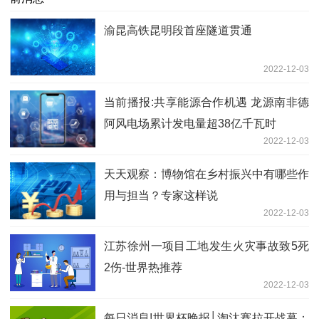
渝昆高铁昆明段首座隧道贯通
2022-12-03
当前播报:共享能源合作机遇 龙源南非德
阿风电场累计发电量超38亿千瓦时
2022-12-03
天天观察：博物馆在乡村振兴中有哪些作
用与担当？专家这样说
2022-12-03
江苏徐州一项目工地发生火灾事故致5死
2伤-世界热推荐
2022-12-03
每日消息!世界杯晚报│淘汰赛拉开战幕：