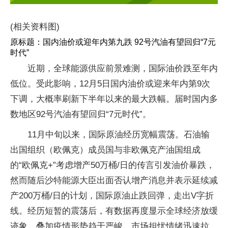
(相关资料图)
原标题：国内油价或迎年内第九跌 92号汽油有望回归“7元
时代”
近期，全球能源供应前景难测，国际油价跌至年内
低位。受此影响，12月5日国内油价或迎来年内第9次
下调，大概率刷新下半年以来的最大跌幅。届时国内多
数地区92号汽油有望回归“7元时代”。
11月中旬以来，国际原油经历宽幅震荡。石油输
出国组织（欧佩克）成员国与非欧佩克产油国组成
的“欧佩克+”考虑增产50万桶/日的传言引发油价暴跌，
然而随后沙特能源大臣出面否认增产消息并表示延续减
产200万桶/日的计划，国际原油止跌回弹，走出V字折
线。经历短暂的震荡后，有数据再度显示全球经济放缓
迹象，叠加疫情形势趋于严峻，市场担忧情绪迅速拉