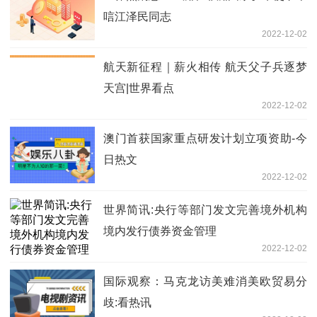
唁江泽民同志
2022-12-02
航天新征程｜薪火相传 航天父子兵逐梦
天宫|世界看点
2022-12-02
澳门首获国家重点研发计划立项资助-今
日热文
2022-12-02
世界简讯:央行等部门发文完善境外机构
境内发行债券资金管理
2022-12-02
国际观察：马克龙访美难消美欧贸易分
歧:看热讯