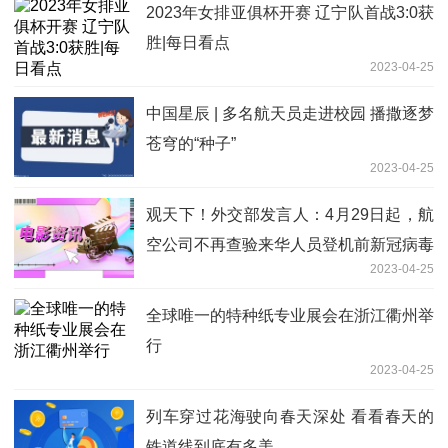
2023年女排亚俱杯开赛 辽宁队首战3:0获
胜|每日看点
2023-04-25
中国星辰 | 多名航天员走进校园 播撒逐梦
苍穹的“种子”
2023-04-25
观天下！外交部发言人：4月29日起，航
空公司不再查验来华人员登机前新冠病毒
2023-04-25
检测证明
全球唯一的特种纸专业展会在浙江衢州举
行
2023-04-25
列车穿过花海驶向春天深处 看看春天的
铁道线到底有多美