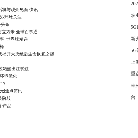
2
后将与观众见面 快讯
农
议-环球关注
今头条
5
万立方米 全球百事通
新
率_世界球精选
枪
5
群或揭开大灭绝后生命恢复之谜
上
装箱船出江试航
重
商环境优化
”？
未
元|焦点简讯
台
装阶段
个产品