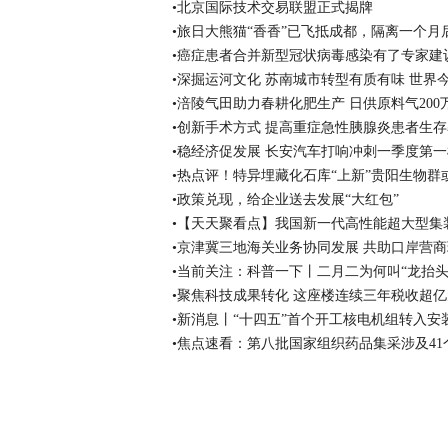
•北京国际技术交易联盟正式揭牌
•旅日大熊猫“香香”已飞抵成都，隔离一个月
•癌症患者合并新型冠状病毒感染有了专家建
•深掘运河文化 苏南城市转型有质有味 世界
•涪陵气田助力春耕化肥生产 日供原料气200
•创新手术方式 提高重症急性胰腺炎患者生存
•稳经济促发展 长安汽车打响冲刺一季度第一
•热点评！特异埋藏化石库“上新”贵阳生物
•政策兑现，给企业送去发展“大红包”
•【天天聚看点】我国新一代高性能超大型集
•京津冀三地海关业务协同发展 共助口岸营
•当前关注：科普一下丨二月二为何叫“龙抬头
•聚焦科技成果转化 这座楼连续三年税收超亿
•新消息丨“十四五”首个开工核电机组转入安
•焦点速看：第八批国家组织药品集采涉及41