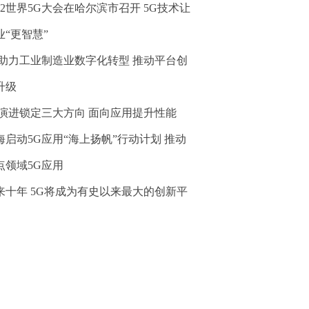
022世界5G大会在哈尔滨市召开 5G技术让
业“更智慧”
G助力工业制造业数字化转型 推动平台创
升级
G演进锁定三大方向 面向应用提升性能
海启动5G应用“海上扬帆”行动计划 推动
点领域5G应用
来十年 5G将成为有史以来最大的创新平