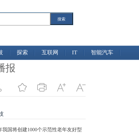
搜索
技
探索
互联网
IT
智能汽车
播报
技
年我国将创建1000个示范性老年友好型