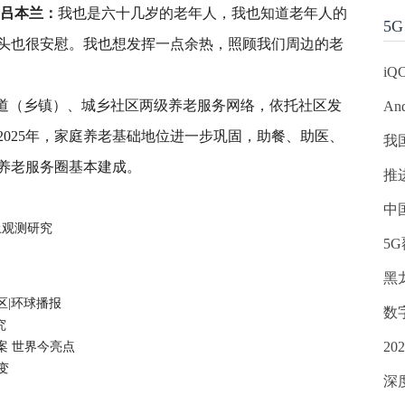
 吕本兰：
我也是六十几岁的老年人，我也知道老年人的
5G
头也很安慰。我也想发挥一点余热，照顾我们周边的老
iQ
街道（乡镇）、城乡社区两级养老服务网络，依托社区发
An
025年，家庭养老基础地位进一步巩固，助餐、助医、
我
钟养老服务圈基本建成。
推
中
土观测研究
5
黑
区|环球播报
数
究
2
案 世界今亮点
变
深