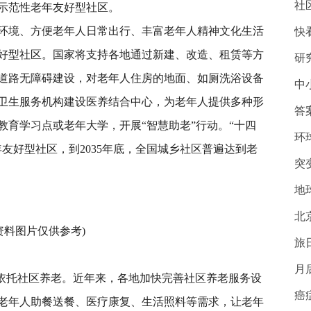
社
国示范性老年友好型社区。
环境、方便老年人日常出行、丰富老年人精神文化生活
快
好型社区。国家将支持各地通过新建、改造、租赁等方
研
道路无障碍建设，对老年人住房的地面、如厕洗浴设备
中
卫生服务机构建设医养结合中心，为老年人提供多种形
答
教育学习点或老年大学，开展“智慧助老”行动。“十四
环
年友好型社区，到2035年底，全国城乡社区普遍达到老
突
地
北
资料图片仅供参考)
旅
月
或依托社区养老。近年来，各地加快完善社区养老服务设
癌
足老年人助餐送餐、医疗康复、生活照料等需求，让老年