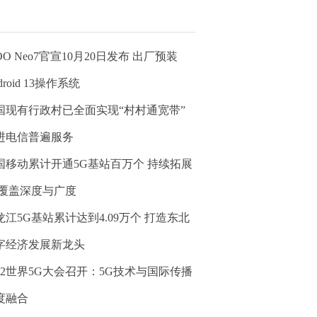
OO Neo7官宣10月20日发布 出厂预装
droid 13操作系统
国现有行政村已全面实现“村村通宽带”
进电信普遍服务
国移动累计开通5G基站百万个 持续拓展
G覆盖深度与广度
龙江5G基站累计达到4.09万个 打造东北
字经济发展新龙头
022世界5G大会召开：5G技术与国际传播
度融合