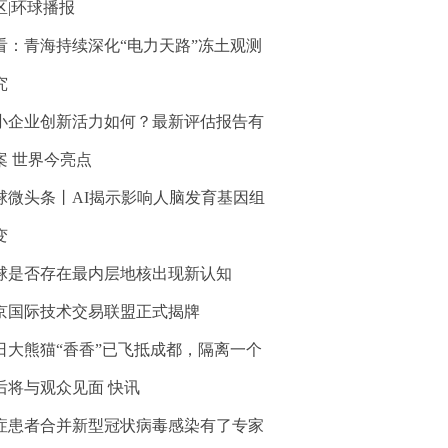
区|环球播报
看：青海持续深化“电力天路”冻土观测
究
小企业创新活力如何？最新评估报告有
案 世界今亮点
球微头条丨AI揭示影响人脑发育基因组
变
球是否存在最内层地核出现新认知
京国际技术交易联盟正式揭牌
日大熊猫“香香”已飞抵成都，隔离一个
后将与观众见面 快讯
症患者合并新型冠状病毒感染有了专家