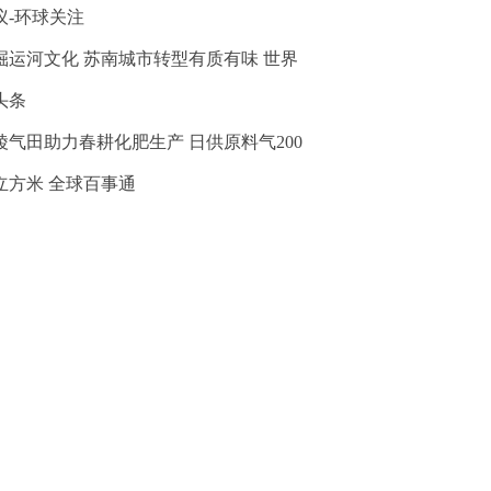
议-环球关注
掘运河文化 苏南城市转型有质有味 世界
头条
陵气田助力春耕化肥生产 日供原料气200
立方米 全球百事通