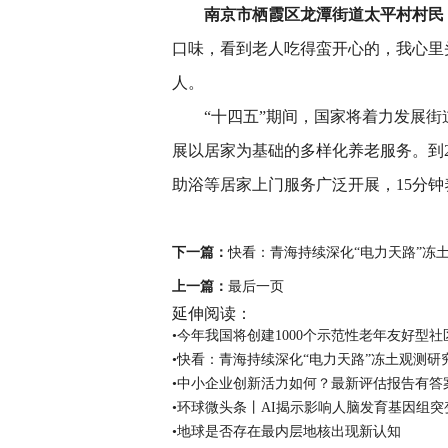
南京市栖霞区龙潭街道太平村村民
口味，看到老人吃得蛮开心的，我心里
人。
“十四五”期间，国家将着力发展
展以居家为基础的多样化养老服务。到2
助浴等居家上门服务广泛开展，15分
关键词：
下一篇：
快看：青海持续深化“电力天路”冻
上一篇：
最后一页
延伸阅读：
•今年我国将创建1000个示范性老年友好型社
•快看：青海持续深化“电力天路”冻土观测研
•中小企业创新活力如何？最新评估报告有答
•环球微头条丨AI揭示影响人脑发育基因组突
•地球是否存在最内层地核出现新认知