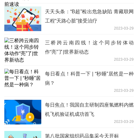
天天头条：“B超”检出危急缺陷 青藏联网
工程“天路心脏”接受治疗
2023-03-29
三桥跨云南四线！这个同步转体动
作“亮”了|世界新动态
2023-03-29
每日看点！科普一下 | “秒睡”居然是一种
病？
2023-03-29
每日焦点！我国自主研制四座氢燃料内燃
机飞机验证机成功首飞
2023-03-29
第八批国家组织药品集采今天开标