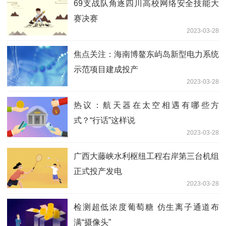
69支战队角逐四川高校网络安全技能大
赛决赛
2023-03-28
焦点关注：海南博鳌东屿岛新型电力系统
示范项目建成投产
2023-03-28
热议：航天器在太空相遇有哪些方
式？“行话”这样说
2023-03-28
广西大藤峡水利枢纽工程右岸第三台机组
正式投产发电
2023-03-28
检测超低浓度葡萄糖 仿生离子通道布
满“摄像头” ​