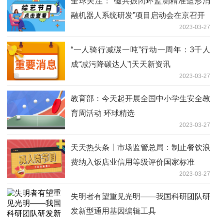
全球关注：“磁共振闭环监测精准适形消
融机器人系统研发”项目启动会在京召开
2023-03-27
“一人骑行减碳一吨”行动一周年：3千人
成“减污降碳达人”|天天新资讯
2023-03-27
教育部：今天起开展全国中小学生安全教
育周活动 环球精选
2023-03-27
天天热头条丨市场监管总局：制止餐饮浪
费纳入饭店业信用等级评价国家标准
2023-03-27
失明者有望重见光明——我国科研团队研
发新型通用基因编辑工具