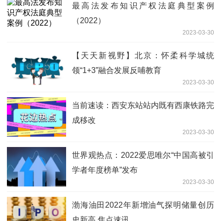
最高法发布知识产权法庭典型案例
（2022）
2023-03-30
【天天新视野】北京：怀柔科学城统
领“1+3”融合发展反哺教育
2023-03-30
当前速读：西安东站站内既有西康铁路完
成移改
2023-03-30
世界观热点：2022爱思唯尔“中国高被引
学者年度榜单”发布
2023-03-30
渤海油田2022年新增油气探明储量创历
史新高 焦点速讯