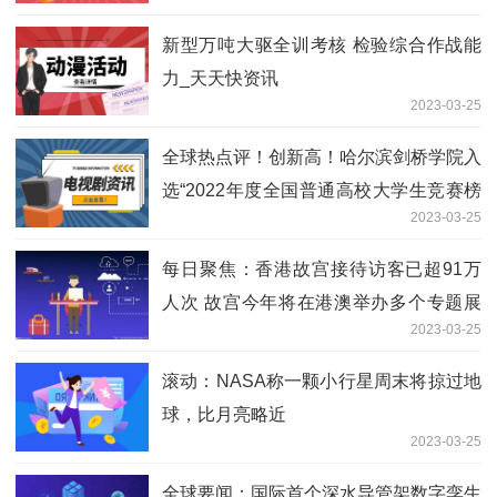
新型万吨大驱全训考核 检验综合作战能
力_天天快资讯
2023-03-25
全球热点评！创新高！哈尔滨剑桥学院入
选“2022年度全国普通高校大学生竞赛榜
2023-03-25
单”
每日聚焦：香港故宫接待访客已超91万
人次 故宫今年将在港澳举办多个专题展
2023-03-25
览
滚动：NASA称一颗小行星周末将掠过地
球，比月亮略近
2023-03-25
全球要闻：国际首个深水导管架数字孪生