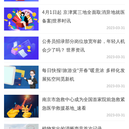
4月1日起 京津冀三地全面取消异地就医
备案|世界时讯
2023-03-31
公务员招录部分岗位放宽年龄，年轻人机
会少了吗？ 世界资讯
2023-03-31
每日快报!旅游业“开春”暖意浓 多样化发
展拓空间觅新机
2023-03-31
南京市急救中心成为全国首家院前急救紧
急医学救援基地_速看
2023-03-31
植物发出的清晰声音首次记录