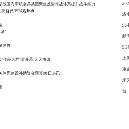
2
部战区海军航空兵某团聚焦反潜作战体系提升战斗能力
农药替代|环球观热点
农
理
5
城”
新
量发展
5
上
会’作品选粹”展开幕 天天快讯
重
服务体系建设补助资金预算|每日热讯
未
用
台