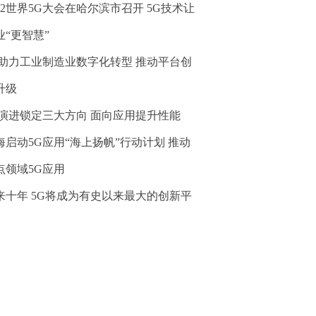
022世界5G大会在哈尔滨市召开 5G技术让
业“更智慧”
G助力工业制造业数字化转型 推动平台创
升级
G演进锁定三大方向 面向应用提升性能
海启动5G应用“海上扬帆”行动计划 推动
点领域5G应用
来十年 5G将成为有史以来最大的创新平