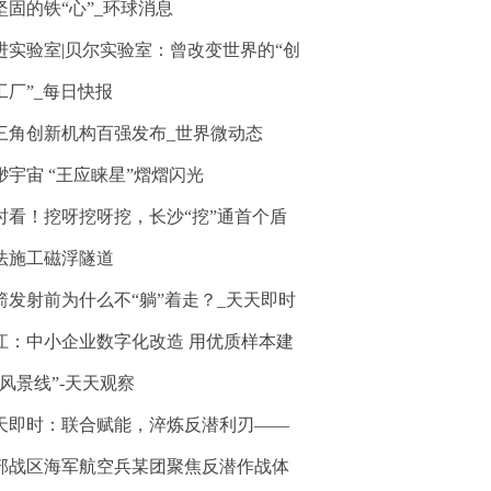
坚固的铁“心”_环球消息
进实验室|贝尔实验室：曾改变世界的“创
工厂”_每日快报
三角创新机构百强发布_世界微动态
渺宇宙 “王应睐星”熠熠闪光
时看！挖呀挖呀挖，长沙“挖”通首个盾
法施工磁浮隧道
箭发射前为什么不“躺”着走？_天天即时
江：中小企业数字化改造 用优质样本建
“风景线”-天天观察
天即时：联合赋能，淬炼反潜利刃——
部战区海军航空兵某团聚焦反潜作战体