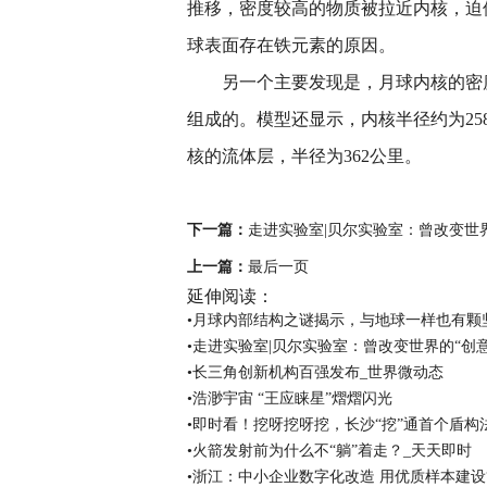
推移，密度较高的物质被拉近内核，迫
球表面存在铁元素的原因。
另一个主要发现是，月球内核的密
组成的。模型还显示，内核半径约为25
核的流体层，半径为362公里。
关键词：
下一篇：
走进实验室|贝尔实验室：曾改变世界
上一篇：
最后一页
延伸阅读：
•月球内部结构之谜揭示，与地球一样也有颗坚
•走进实验室|贝尔实验室：曾改变世界的“创
•长三角创新机构百强发布_世界微动态
•浩渺宇宙 “王应睐星”熠熠闪光
•即时看！挖呀挖呀挖，长沙“挖”通首个盾构
•火箭发射前为什么不“躺”着走？_天天即时
•浙江：中小企业数字化改造 用优质样本建设