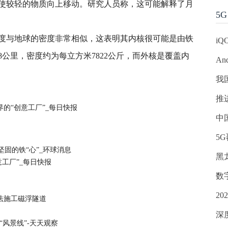
使较轻的物质向上移动。研究人员称，这可能解释了月
5G
度与地球的密度非常相似，这表明其内核很可能是由铁
iQ
8公里，密度约为每立方米7822公斤，而外核是覆盖内
An
我
推
的“创意工厂”_每日快报
中
5
固的铁“心”_环球消息
黑
意工厂”_每日快报
数
2
法施工磁浮隧道
深
“风景线”-天天观察