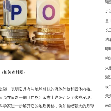
颗
走
意
长
浩
即
构
火
(相关资料图)
浙
设
之谜，表明它具有与地球相似的流体外核和固体内核。
天
人员在最新一期《自然》杂志上详细介绍了这些发现。
南
科学家进一步解开它的地质奥秘，例如曾经强大的月球