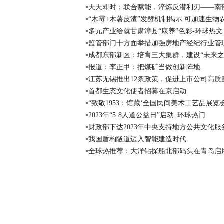
•天天即时：联合赋能，淬炼反潜利刃——南
•“木霉+木薯皮渣”发酵机制揭示 可加速生物
•多元产业绘就甘肃漳县“康养”色彩-环球热文
•监管部门十方面举措加强房地产经纪行业管
•成都东部新区：培育三大集群，建设“未来之
•报道：李正甲：把煤矿当做创新阵地
•江苏无锡推出12条政策，促进上市公司高质
•首都生态文化使者招募在京启动
•“致敬1953：馆藏‘全国民间美术工艺品展览
•2023年“5·8人道公益日”启动_环球热门
•财政部下达2023年中央支持地方公共文化
•我国盾构隧道迈入智能建造时代
•全球热推荐：大洋钻探船北部码头在青岛启