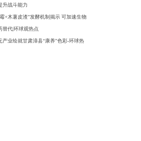
提升战斗能力
木霉+木薯皮渣”发酵机制揭示 可加速生物
药替代|环球观热点
元产业绘就甘肃漳县“康养”色彩-环球热