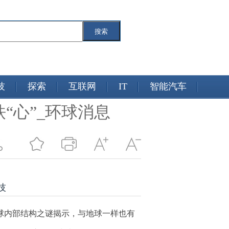
搜索
技
探索
互联网
IT
智能汽车
“心”_环球消息
技
球内部结构之谜揭示，与地球一样也有