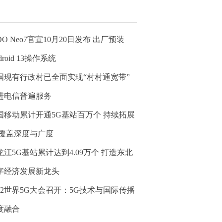
OO Neo7官宣10月20日发布 出厂预装
droid 13操作系统
国现有行政村已全面实现“村村通宽带”
进电信普遍服务
国移动累计开通5G基站百万个 持续拓展
G覆盖深度与广度
龙江5G基站累计达到4.09万个 打造东北
字经济发展新龙头
022世界5G大会召开：5G技术与国际传播
度融合