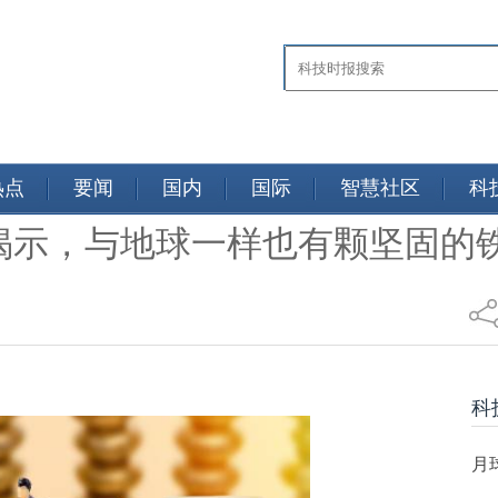
热点
要闻
国内
国际
智慧社区
科
示，与地球一样也有颗坚固的铁
日报
科
月