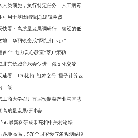
入人类细胞，执行特定任务，人工病毒
体可用于基因编辑|总编辑圈点
天快看：高质量发展调研行丨曾经的低
之地，华丽蜕变成“网红打卡点”
疆首个“电力爱心教室”落户策勒
023北京长城音乐会促进中俄文化交流
天速看：176比特“祖冲之号”量子计算云
台上线
京工商大学召开首届预制菜产业与智慧
餐高质量发展研讨会
邮6G最新科研成果亮相中关村论坛
方多地高温，578个国家级气象观测站刷