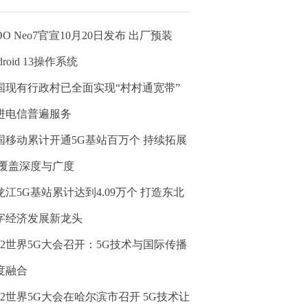
OO Neo7官宣10月20日发布 出厂预装
droid 13操作系统
国现有行政村已全面实现“村村通宽带”
进电信普遍服务
国移动累计开通5G基站百万个 持续拓展
G覆盖深度与广度
龙江5G基站累计达到4.09万个 打造东北
字经济发展新龙头
022世界5G大会召开：5G技术与国际传播
度融合
022世界5G大会在哈尔滨市召开 5G技术让