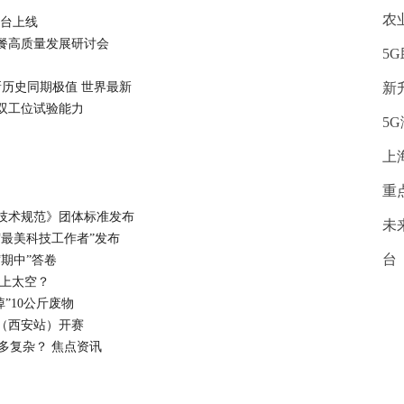
农
平台上线
餐高质量发展研讨会
5
新历史同期极值 世界最新
新
双工位试验能力
5
上
重
技术规范》团体标准发布
未
“最美科技工作者”发布
台
期中”答卷
能上太空？
”10公斤废物
赛”（西安站）开赛
有多复杂？ 焦点资讯