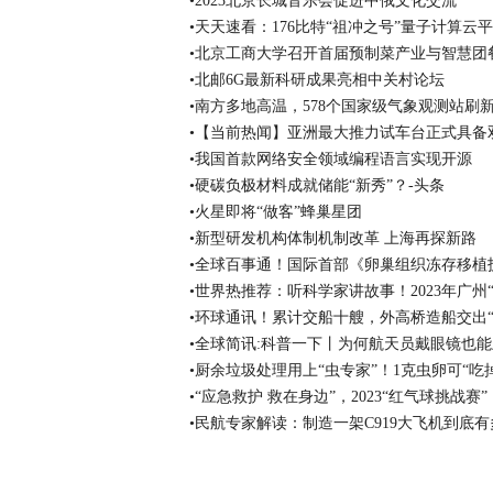
•2023北京长城音乐会促进中俄文化交流
•天天速看：176比特“祖冲之号”量子计算云
•北京工商大学召开首届预制菜产业与智慧团
•北邮6G最新科研成果亮相中关村论坛
•南方多地高温，578个国家级气象观测站刷
•【当前热闻】亚洲最大推力试车台正式具备
•我国首款网络安全领域编程语言实现开源
•硬碳负极材料成就储能“新秀”？-头条
•火星即将“做客”蜂巢星团
•新型研发机构体制机制改革 上海再探新路
•全球百事通！国际首部《卵巢组织冻存移植
•世界热推荐：听科学家讲故事！2023年广州
•环球通讯！累计交船十艘，外高桥造船交出“
•全球简讯:科普一下丨为何航天员戴眼镜也
•厨余垃圾处理用上“虫专家”！1克虫卵可“吃掉
•“应急救护 救在身边”，2023“红气球挑战
•民航专家解读：制造一架C919大飞机到底