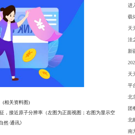
进
载
天
洼
新
2
天
平
北
(相关资料图)
团
结构特征，接近原子分辨率（左图为正面视图；右图为显示空
北
自然·通讯》
南