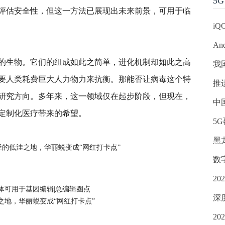
5G
评估安全性，但这一方法已展现出未来前景，可用于临
iQ
An
的生物。它们的组成如此之简单，进化机制却如此之高
我
要人类耗费巨大人力物力来抗衡。那能否让病毒这个特
推
研究方向。多年来，这一领域仅在起步阶段，但现在，
中
定制化医疗带来的希望。
5
黑
的低洼之地，华丽蜕变成“网红打卡点”
数
2
体可用于基因编辑|总编辑圈点
深
之地，华丽蜕变成“网红打卡点”
2