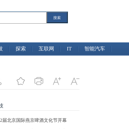
搜索
技
探索
互联网
IT
智能汽车
技
32届北京国际燕京啤酒文化节开幕