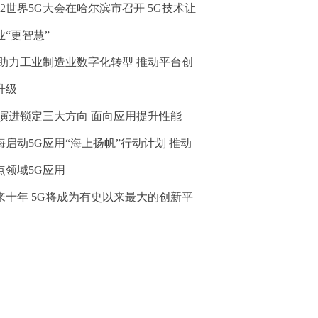
022世界5G大会在哈尔滨市召开 5G技术让
业“更智慧”
G助力工业制造业数字化转型 推动平台创
升级
G演进锁定三大方向 面向应用提升性能
海启动5G应用“海上扬帆”行动计划 推动
点领域5G应用
来十年 5G将成为有史以来最大的创新平