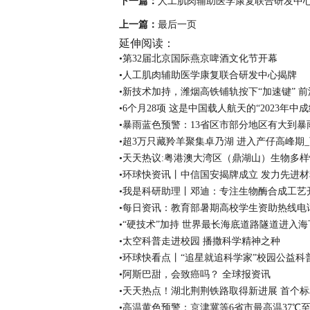
下一篇：
人工肌肉辅助医学康复联合研发中
上一篇：
最后一页
延伸阅读：
•第32届北京国际燕京啤酒文化节开幕
•人工肌肉辅助医学康复联合研发中心揭牌
•新技术加持，潍烟高铁铺轨按下“加速键” 
•6个月28项 这是中国载人航天的“2023年中成
•暴雨蓝色预警：13省区市部分地区有大到暴
•超3万只藏羚羊聚集卓乃湖 进入产仔高峰期
•天天热议:粤港澳大湾区（鼎湖山）生物多
•环球快资讯丨中信国安揭牌成立 发力先进
•我是科研助理丨邓迪：专注生物酶合成工艺
•每日资讯：教育部暑期高校学生资助热线电
•“硬技术”加持 世界最长海底道路隧道进入
•太空科普走进校园 播撒科学精神之种
•环球快看点丨“追星就追科学家”校园公益
•阿斯巴甜，会致癌吗？ 全球报资讯
•天天热点！湖北荆荆铁路取得新进展 首个
•高温黄色预警：京津冀等6省市最高温37℃至3