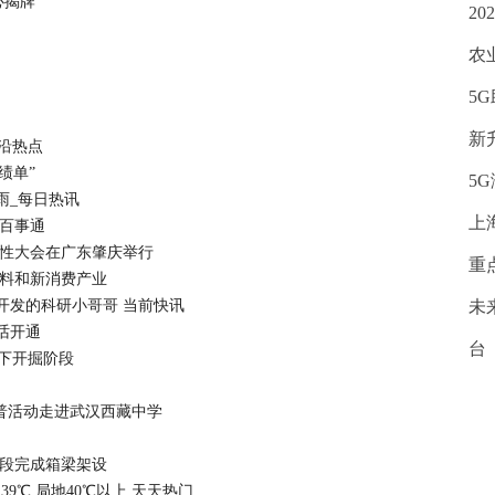
心揭牌
2
农
5
新
前沿热点
绩单”
5
雨_每日热讯
上
_百事通
样性大会在广东肇庆举行
重
材料和新消费产业
开发的科研小哥哥 当前快讯
未
话开通
台
海下开掘阶段
科普活动走进武汉西藏中学
标段完成箱梁架设
9℃ 局地40℃以上 天天热门