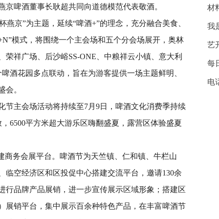
燕京啤酒董事长耿超共同向道德模范代表敬酒。
材
干杯燕京”为主题，延续“啤酒+”的理念，充分融合美食、
我
5+N”模式，将围绕一个主会场和五个分会场展开，奥林
艺
荣祥广场、后沙峪SS-ONE、中粮祥云小镇、意大利
每
多个啤酒花园多点联动，旨在为游客提供一场主题鲜明、
电
盛会。
化节主会场活动将持续至7月9日，啤酒文化消费季持续
放，6500平方米超大游乐区嗨翻盛夏，露营区体验盛夏
搭建商务会展平台。啤酒节为天竺镇、仁和镇、牛栏山
、临空经济区和区投促中心搭建交流平台，邀请130余
业进行品牌产品展销，进一步宣传展示区域形象；搭建区
）展销平台，集中展示百余种特色产品，在丰富啤酒节