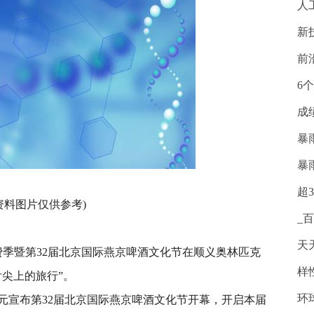
人
新
前
6
成
暴
暴
超
资料图片仅供参考)
_
天
消费季暨第32届北京国际燕京啤酒文化节在顺义奥林匹克
样
尖上的旅行”。
环
元宣布第32届北京国际燕京啤酒文化节开幕，开启本届