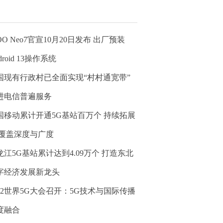
OO Neo7官宣10月20日发布 出厂预装
droid 13操作系统
国现有行政村已全面实现“村村通宽带”
进电信普遍服务
国移动累计开通5G基站百万个 持续拓展
G覆盖深度与广度
龙江5G基站累计达到4.09万个 打造东北
字经济发展新龙头
022世界5G大会召开：5G技术与国际传播
度融合