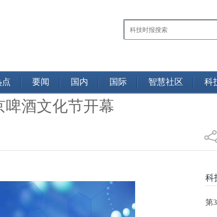
热点
要闻
国内
国际
智慧社区
科
京啤酒文化节开幕
日报
科
第