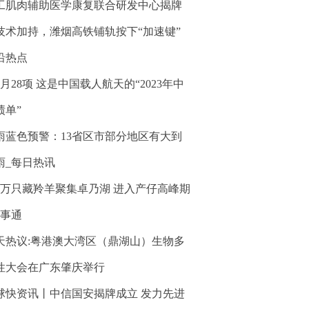
工肌肉辅助医学康复联合研发中心揭牌
技术加持，潍烟高铁铺轨按下“加速键”
沿热点
个月28项 这是中国载人航天的“2023年中
绩单”
雨蓝色预警：13省区市部分地区有大到
雨_每日热讯
3万只藏羚羊聚集卓乃湖 进入产仔高峰期
百事通
天热议:粤港澳大湾区（鼎湖山）生物多
性大会在广东肇庆举行
球快资讯丨中信国安揭牌成立 发力先进