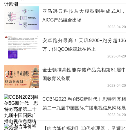
亚马逊云科技从大模型到生成式AI，
AICG产品组合出场
2023-04-20
安卓跑分最高！天玑9200+跑分超136
万，传iQOO终端就在路上
2023-04-20
金士顿携高性能存储产品亮相第81届中
国教育装备展
2023-04-20
CCBN2023|融创5G新时代！思特奇亮相
第二十九届中国国际广播电视信息网络展
2023-04-20
览会
【内含降价福利】13代处理器 ，灵耀14