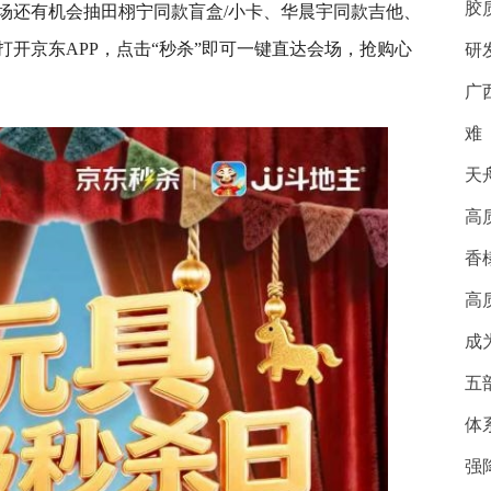
胶
场还有机会抽田栩宁同款盲盒/小卡、华晨宇同款吉他、
开京东APP，点击“秒杀”即可一键直达会场，抢购心
研
广
难
天
高
香
高
成
五
体
强