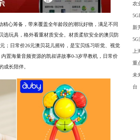
农
5
活动精心筹备，带来覆盖全年龄段的潮玩好物，满足不同
新
贝选玩具，格外看重材质安全。材质柔软安全的澳贝防
5
仅1元；日常价26元澳贝花儿摇铃，是宝贝练习听觉、视觉
上
内置海量音频资源的凯叔讲故事0-3岁早教机，日常价
重
量的成长陪伴。
未
台