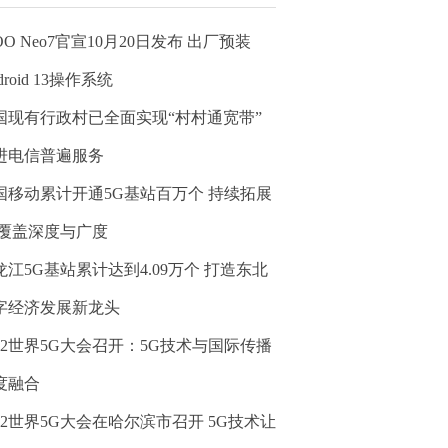
OO Neo7官宣10月20日发布 出厂预装
droid 13操作系统
国现有行政村已全面实现“村村通宽带”
进电信普遍服务
国移动累计开通5G基站百万个 持续拓展
G覆盖深度与广度
龙江5G基站累计达到4.09万个 打造东北
字经济发展新龙头
022世界5G大会召开：5G技术与国际传播
度融合
022世界5G大会在哈尔滨市召开 5G技术让