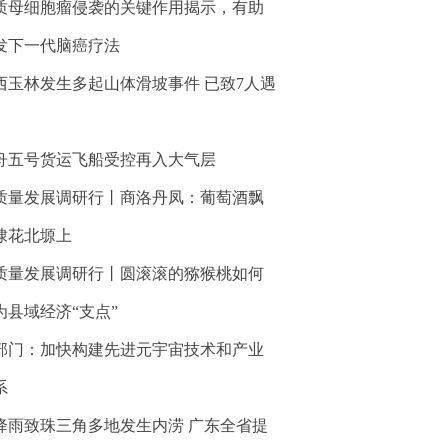
质母细胞瘤侵袭的关键作用揭示，有助
发下一代脑癌疗法
西玉林发生多起山体滑坡事件 已致7人遇
舟五号货运飞船受控再入大气层
质量发展调研行丨商洛丹凤：葡萄酒飘
棣花北塬上
质量发展调研行丨圆滚滚的猕猴桃如何
为县域经济“支点”
部门：加快构建先进元宇宙技术和产业
系
降雨致珠三角多地发生内涝 广东全省提