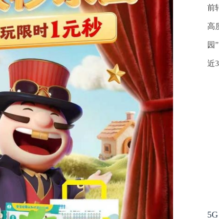
前
高
园
近
5G