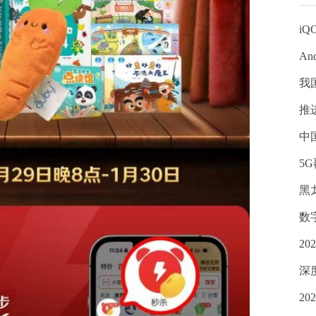
iQ
An
我
推
中
5
黑
数
2
深
2