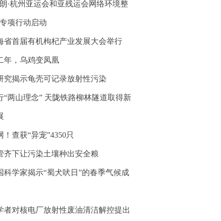
清朗·杭州亚运会和亚残运会网络环境整
”专项行动启动
海省首届有机枸杞产业发展大会举行
二年，乌鸡变凤凰
研究揭示龟壳可记录放射性污染
行“两山理念” 天陇铁路柳林隧道取得新
展
网！查获“异宠”4350只
管齐下让污染土壤种出安全粮
国科学家揭示“蜀犬吠日”的春季气候成
学者对核电厂放射性废油清洁解控提出