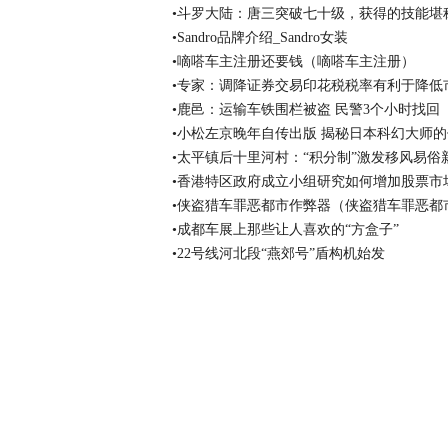
•斗罗大陆：唐三突破七十级，获得的技能堪
•Sandro品牌介绍_Sandro女装
•嘀嗒车主注册还要钱（嘀嗒车主注册）
•专家：调降证券交易印花税税率有利于降低
•鹿邑：运输车铁围栏被盗 民警3个小时找回
•小松左京晚年自传出版 揭秘日本科幻大师
•太平镇后十里河村：“积分制”激发移风易俗
•香港特区政府成立小组研究如何增加股票市
•侠盗猎车罪恶都市作弊器（侠盗猎车罪恶都
•成都车展上那些让人喜欢的“方盒子”
•22号线河北段“燕郊号”盾构机始发