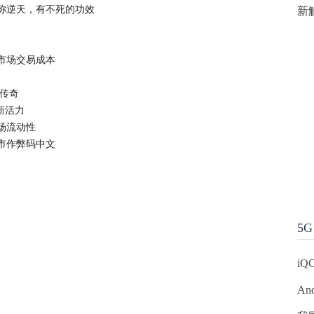
称逆天，有不死的功效
新
市场交易成本
的传奇
新活力
场流动性
市作弊码中文
5G
iQ
An