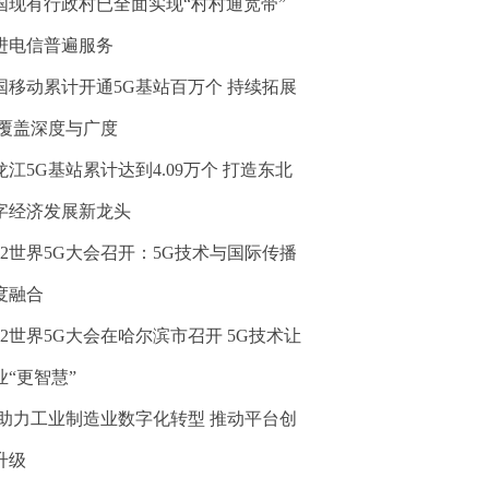
国现有行政村已全面实现“村村通宽带”
进电信普遍服务
国移动累计开通5G基站百万个 持续拓展
G覆盖深度与广度
龙江5G基站累计达到4.09万个 打造东北
字经济发展新龙头
022世界5G大会召开：5G技术与国际传播
度融合
022世界5G大会在哈尔滨市召开 5G技术让
业“更智慧”
G助力工业制造业数字化转型 推动平台创
升级