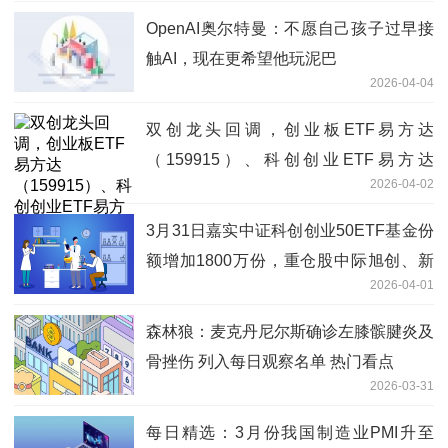
OpenAI奥尔特曼：不愿自己孩子过早接
触AI，现在更希望他玩泥巴
2026-04-04
双创龙头回调，创业板ETF易方达
（159915）、科创创业ETF易方达
2026-04-02
（159781）获资金逆势加仓
3月31日嘉实中证科创创业50ETF基金份
额增加1800万份，重仓股中际旭创、新
2026-04-01
易盛、宁德时代 每日动态
森林狼：麦克丹尼尔斯确诊左膝髌腱炎及
骨挫伤 列入每日观察名单 热门看点
2026-03-31
每日精选：3月份我国制造业PMI升至