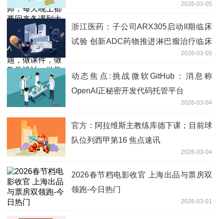
2026-03-05
部分基金申购赎回代理券商的公告
浙江医药：子公司ARX305启动II期临床
试验 创新ADC药物推进淋巴瘤治疗临床
2026-03-05
研究
动态焦点:挑战微软GitHub：消息称
OpenAI正秘密开发代码托管平台
2026-03-04
官方：阿拉维斯主教练库德下课；目前球
队位列西甲第16 焦点速讯
2026-03-04
2026春节档电影收官 上海出品与票房双
领跑-今日热门
2026-03-01