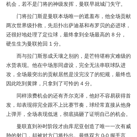
机会，若不是门将的神级发挥，曼联早就城门失守。
门将拉门斯是曼联本场唯一的遮羞布，他全场贡献
两次世界级扑救，先后扑出萨迪基和布罗贝的必进球，
还很好地处理了定位球，最终拿到全场最高的 8 分，
硬生生为曼联抢回 1 分。
而与拉门斯形成天壤之别的，是芒特堪称灾难级的
水货表现。他在中场形同虚设，完全无法串联球队进
攻，全场最突出的贡献居然是没完没了的犯规，最终也
因此吃到黄牌，只拿到了可怜的 4 分。
同样浪费机会的还有齐尔克泽，他好不容易获得首
发，却表现得完全跟不上比赛节奏，球经常直接从他身
上弹开，全场表现低迷，彻底搞砸了证明自己的机会。
曼联直到补时阶段才由库尼亚创造了唯一一次有威
胁的射门，却被对方门将扑出。最终双方 0-0 握手言