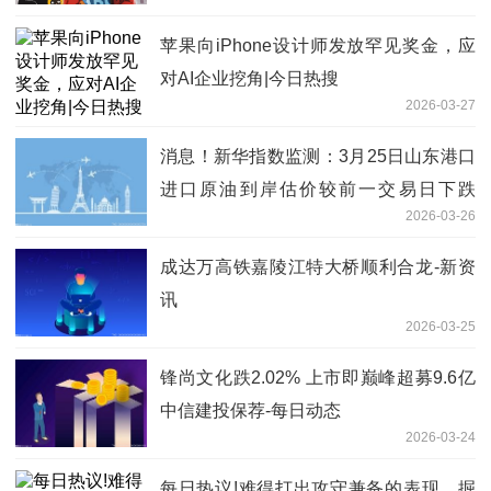
苹果向iPhone设计师发放罕见奖金，应
对AI企业挖角|今日热搜
2026-03-27
消息！新华指数监测：3月25日山东港口
进口原油到岸估价较前一交易日下跌
2026-03-26
2.34%
成达万高铁嘉陵江特大桥顺利合龙-新资
讯
2026-03-25
锋尚文化跌2.02% 上市即巅峰超募9.6亿
中信建投保荐-每日动态
2026-03-24
每日热议!难得打出攻守兼备的表现，掘