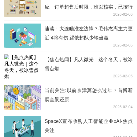
应：订单超售后时限，难以核实，已按行
2026-02-06
业标准协商赔付-每日短讯
速读：大连瞄准左边锋？毛伟杰离主力更
近 4将有伤 踢俄超队少输当赢
2026-02-06
【焦点热闻】凡人微光｜这个冬天，被冰
雪点燃
2026-02-05
当前关注:以前京津冀怎么过年？首博新
展全景还原
2026-02-04
SpaceX宣布收购人工智能企业xAI-焦点
关注