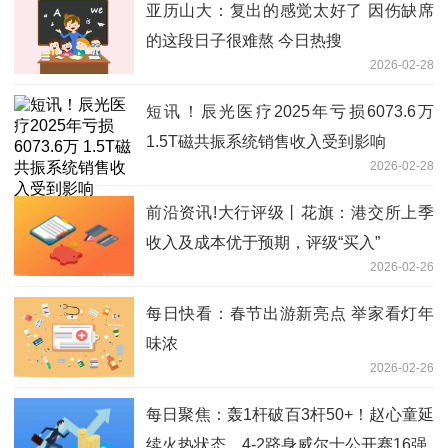
亚历山大：复出的感觉太好了 因伤缺席
的这段日子很难熬 今日热搜
2026-02-28
短讯！辰光医疗2025年亏损6073.6万
1.5T磁共振系统销售收入受到影响
2026-02-28
前沿资讯!大行评级丨花旗：港交所上季
收入及成本优于预期，评级“买入”
2026-02-26
每日快看：春节出游新亮点 举家看灯年
味浓
2026-02-26
每日聚焦：轰1杆破百3杆50+！赵心童延
续火热状态，4-2跻身威尔士公开赛16强