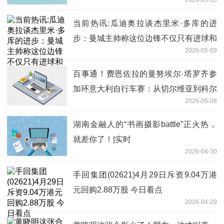
当前热讯:瓜迪奥拉谈杰里米·多库的进
步：曼城主帅称这位边锋不仅只有进球和
2026-05-09
助攻
百事通！费恩佐拉的曼努埃尔·塔罗齐参
加环意大利自行车赛：从切尔维亚到科尔
2026-05-08
诺山，驰骋家乡赛道
湖南金融人的“书画摄影battle”正火热，
就差你了！|实时
2026-04-30
手回集团(02621)4月29日斥资9.04万港
元回购2.88万股 今日看点
2026-04-29