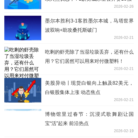
2026-02-26
墨尔本胜利3-1客胜墨尔本城，马塔世界
波双响+助攻桑托斯破门
2026-02-21
吃剩的虾壳除了当湿垃圾丢弃，还有什么
用？它们居然可以用来对付微塑料！
2026-02-21
美股异动丨现货白银向上触及82美元，
白银股集体上涨 动态焦点
2026-02-21
博物馆里过春节：沉浸式歌舞剧让国
宝“活”起来 前沿热点
2026-02-19