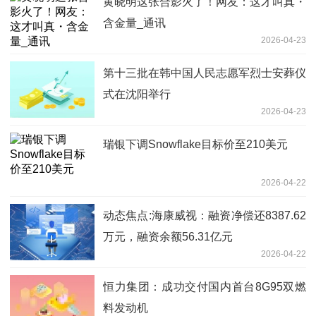
黄晓明这张合影火了！网友：这才叫真・
含金量_通讯
2026-04-23
第十三批在韩中国人民志愿军烈士安葬仪
式在沈阳举行
2026-04-23
瑞银下调Snowflake目标价至210美元
2026-04-22
动态焦点:海康威视：融资净偿还8387.62
万元，融资余额56.31亿元
2026-04-22
恒力集团：成功交付国内首台8G95双燃
料发动机