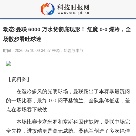
动态:曼联 6000 万水货彻底现形！ 红魔 0-0 爆冷，全
场散步看吐球迷
时间：2026-05-10 09:34:37 来源：奶盖熊本熊
【资料图】
在湿冷多风的光明球场，曼联踢出了本赛季最沉闷
的一场比赛，最终 0-0 闷平桑德兰。全队集体低迷，差
点在客场吞下败仗。
本场比赛卡塞米罗和塞斯科因伤缺阵，曼联中场完
全失控，进攻端更是毫无威胁。桑德兰创造了多次绝佳