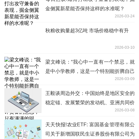
金侧翼新星能否保持这样的水准呢？
2026-03-24
秋粮收购量超3亿吨 市场价格稳中有升
2026-03-10
梁文峰说：“我心中一直有一个禁忌，就
是中小学教师，这是一个特别能折腾自己
2026-03-09
的群体，可以称为内耗之王！当然，我没
有批评责备的意思，只有满满的同情，他
王毅谈周边外交：中国始终是地区安全的
们实在太累了！我爸爸就是一个中学教
稳定锚、发展繁荣的发动机、亚洲共同价
师，每天晚上都要回来备课到大半夜，查
2026-03-08
值的践行者_今日热闻
找各种资料，组题，出试卷，出作业题，
天天快报!农业ETF: 富国基金管理有限公
做课件，做教学设计，做学案，做学生的
司关于新增国联民生证券股份有限公司为
作业...