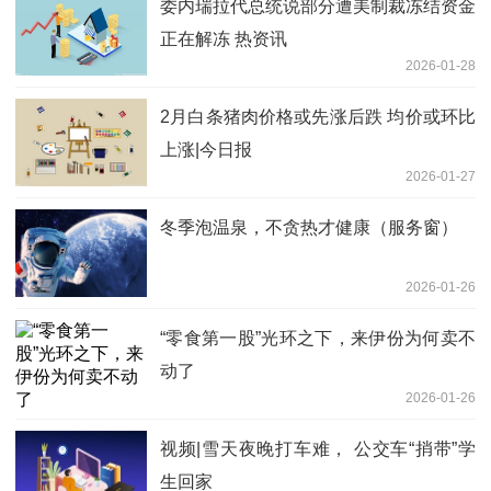
委内瑞拉代总统说部分遭美制裁冻结资金
正在解冻 热资讯
2026-01-28
2月白条猪肉价格或先涨后跌 均价或环比
上涨|今日报
2026-01-27
冬季泡温泉，不贪热才健康（服务窗）
2026-01-26
“零食第一股”光环之下，来伊份为何卖不
动了
2026-01-26
视频|雪天夜晚打车难， 公交车“捎带”学
生回家