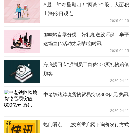
A股，神奇星期四！“两高”个股，大面积
上涨|今日观点
2026-04-16
趣味转盘学分类，好礼相送践环保！牟平
这场宣传活动太吸睛啦|时讯
2026-04-15
海底捞回应“强制员工自费500买礼物赔偿
顾客”
2026-04-11
中老铁路跨境货物贸易突破800亿元 热讯
2026-04-11
热门看点：北交所重启网下询价发行方式