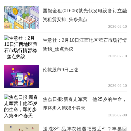
国银金租(01606)就光伏发电设备订立融
资租赁安排_头条焦点
2026-02-10
生意社：2月10日江西地区萤石市场行情
暂稳_焦点热议
2026-02-10
伦敦股市9日上涨
2026-02-10
焦点日报:新春走军营丨他25岁的生命，
即将步入第86个春天
2026-02-08
送洗8件品牌衣物遇损毁丢件？丰巢回