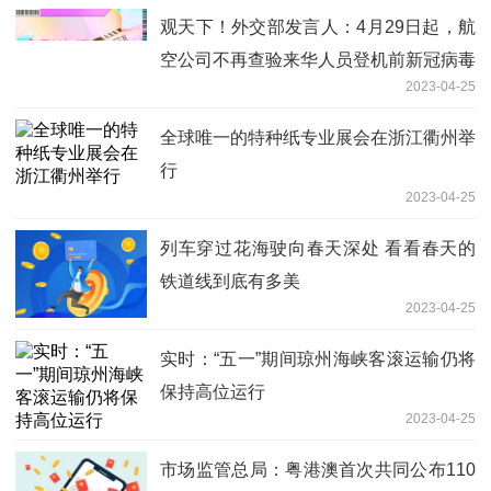
观天下！外交部发言人：4月29日起，航
空公司不再查验来华人员登机前新冠病毒
2023-04-25
检测证明
全球唯一的特种纸专业展会在浙江衢州举
行
2023-04-25
列车穿过花海驶向春天深处 看看春天的
铁道线到底有多美
2023-04-25
实时：“五一”期间琼州海峡客滚运输仍将
保持高位运行
2023-04-25
市场监管总局：粤港澳首次共同公布110