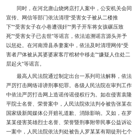
同时，在河北唐山烧烤店打人案中，公安机关会同
宣传、网信等部门依法清理“受害女子被从二楼推
下”“受害女子在小巷遭强奸”“男子开车将女孩碾压致
死”“受害女子已去世”等谣言，依法追溯谣言源头并予
以惩处。在河南滑县杀妻案中，依法及时清理网传“受
害者尸体被从其婆婆家客厅棺材中移走”“嫌疑人住处二
层起火”等谣言。
最高人民法院通过制定出台一系列司法解释，依法
严厉打击网络诽谤刑事犯罪。各级人民法院在审判工作
中依法严厉打击网上造谣传谣侵权行为。如在侵害袁隆
平院士名誉、荣誉案中，人民法院依法判令被告张某在
国家级新闻媒体公开赔礼道歉、消除影响。又如，在罗
某某侵害英雄烈士名誉、荣誉暨刑事附带民事公益诉讼
一案中，人民法院依法判处被告人罗某某有期徒刑七个