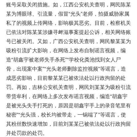
账号采取关闭措施。如，江西公安机关查明，网民陈某
某为博眼球、引流量，假冒“光头”老师，拍摄威胁家属
私了的视频上传网络，影响极其恶劣。目前，检察机关
已依法对陈某某涉嫌寻衅滋事案提起公诉，相关网络账
号已被关闭。又如，广西公安机关查明，网民黎某某为
吸粉引流扩大影响，在网络上发布自制谣言视频，编
造“胡鑫宇被老师失手杀死”“学校化粪池找到女人尸
骨，出现案中案”“光头老师删除监控视频”等谣言，造
成恶劣影响，目前黎某某已被依法处以行政拘留的处
罚。再如，吉林公安机关查明，网民刘某某为吸粉引流
带货牟利，在网络上多次发布谣言视频，编造“胡鑫宇
是被光头失手打死的，原因是胡鑫宇手上的录音笔里有
秘密”“光头强，校长均被带走，一锅端了”等谣言，使
其粉丝数快速增加，目前刘某某已被依法处以行政拘留
并处罚款的处罚。