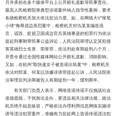
月并承担在多个媒体平台上公开赔礼道歉等民事责任。
最高人民检察院将典型涉谣案件纳入指导性案例，要求
各级检察机关加大依法惩治力度。如，在网络大V“辣笔
小球”侮辱戍边英烈案中，检察机关对仇某某编造谣
言，诋毁、贬损卫国戍边官兵英雄事迹的犯罪行为依法
提起刑事附带民事公益诉讼，人民法院审理认定其犯侵
害英雄烈士名誉、荣誉罪，依法判处有期徒刑八个月，
并责令通过全国性媒体网站公开赔礼道歉、消除影响。
又如，在杭州“取快递女子被造谣出轨案”中，检察机关
依法对郎某、何某以涉嫌诽谤罪提起公诉，人民法院依
法审理后判决两被告人有期徒刑一年，缓刑两年。
有关部门负责人表示，网络造谣传谣不仅挑战社会
道德底线，干扰舆论走向，更违反相关法律法规，政法
机关绝不姑息纵容，严格依法办理利用信息网络实施诽
谤等违法犯罪案件，准确有力惩处网上造谣传谣违法犯