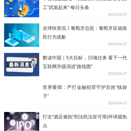
工“武装起来”-每日头条
2023-04-27
全球快资讯丨葡萄牙总统：葡萄牙应就殖
民行为道歉
2023-04-27
数读中国｜5大目标，15项任务 看下一代
互联网升级演进“路线图”
2023-04-27
世界要闻：严打金融犯罪守护百姓“钱袋
子”
2023-04-27
打击“酒店偷拍”刑法民法皆可用|环球观热
点