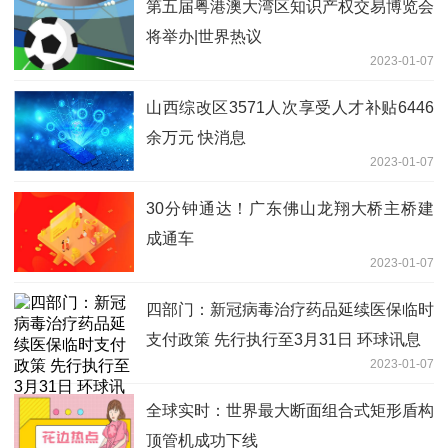
第五届粤港澳大湾区知识产权交易博览会
将举办|世界热议
2023-01-07
山西综改区3571人次享受人才补贴6446
余万元 快消息
2023-01-07
30分钟通达！广东佛山龙翔大桥主桥建
成通车
2023-01-07
四部门：新冠病毒治疗药品延续医保临时
支付政策 先行执行至3月31日 环球讯息
2023-01-07
全球实时：世界最大断面组合式矩形盾构
顶管机成功下线