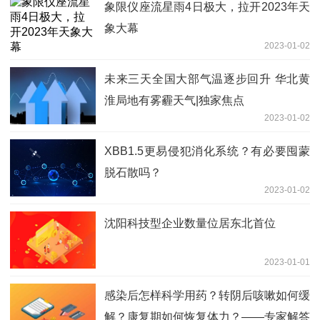
象限仪座流星雨4日极大，拉开2023年天
象大幕
2023-01-02
未来三天全国大部气温逐步回升 华北黄
淮局地有雾霾天气|独家焦点
2023-01-02
XBB1.5更易侵犯消化系统？有必要囤蒙
脱石散吗？
2023-01-02
沈阳科技型企业数量位居东北首位
2023-01-01
感染后怎样科学用药？转阴后咳嗽如何缓
解？康复期如何恢复体力？——专家解答