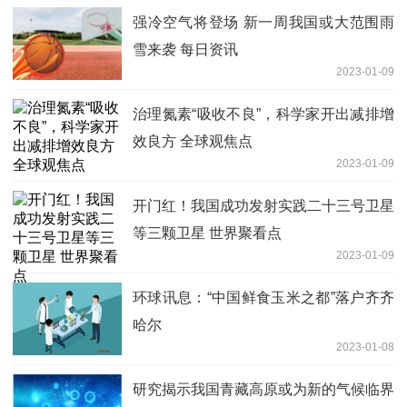
强冷空气将登场 新一周我国或大范围雨
雪来袭 每日资讯
2023-01-09
治理氮素“吸收不良”，科学家开出减排增
效良方 全球观焦点
2023-01-09
开门红！我国成功发射实践二十三号卫星
等三颗卫星 世界聚看点
2023-01-09
环球讯息：“中国鲜食玉米之都”落户齐齐
哈尔
2023-01-08
研究揭示我国青藏高原或为新的气候临界