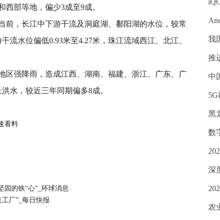
iQ
和西部等地，偏少3成至9成。
An
当前，长江中下游干流及洞庭湖、鄱阳湖的水位，较常
我
游干流水位偏低0.93米至4.27米，珠江流域西江、北江、
推
地区强降雨，造成江西、湖南、福建、浙江、广东、广
中
上洪水，较近三年同期偏多8成。
5
黑
速看料
数
2
深
2
固的铁“心”_环球消息
意工厂”_每日快报
农