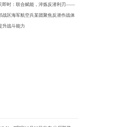
天即时：联合赋能，淬炼反潜利刃——
部战区海军航空兵某团聚焦反潜作战体
提升战斗能力