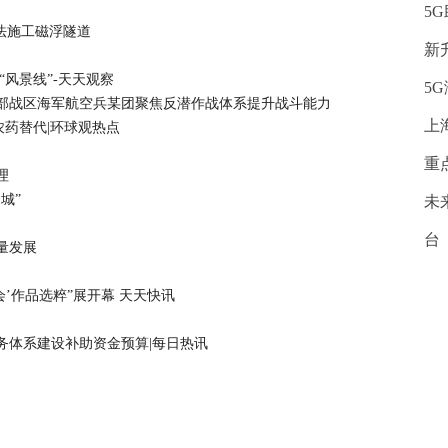
5
法施工磁浮隧道
新
“风景线”-天天观察
5
部战区海军航空兵某团聚焦反潜作战体系提升战斗能力
上
农药替代|环球观热点
重
理
城”
未
台
量发展
会’作品选粹”展开幕 天天快讯
服务体系建设补助资金预算|每日热讯