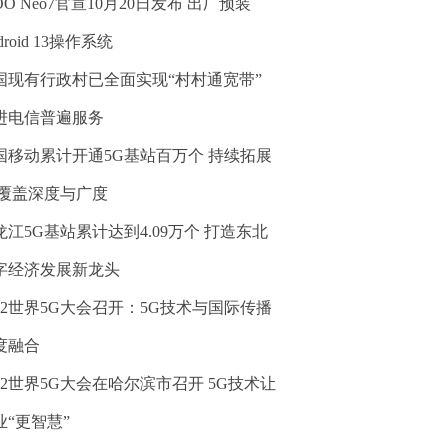
OO Neo7官宣10月20日发布 出厂预装
droid 13操作系统
国现有行政村已全面实现“村村通宽带”
进电信普遍服务
国移动累计开通5G基站百万个 持续拓展
G覆盖深度与广度
龙江5G基站累计达到4.09万个 打造东北
字经济发展新龙头
022世界5G大会召开：5G技术与国际传播
度融合
022世界5G大会在哈尔滨市召开 5G技术让
业“更智慧”