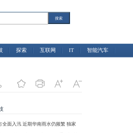
搜索
技
探索
互联网
IT
智能汽车
技
方全面入汛 近期华南雨水仍频繁 独家