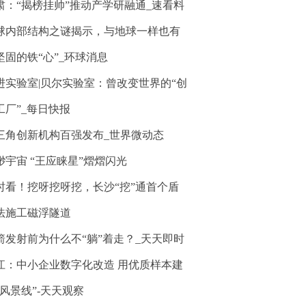
肃：“揭榜挂帅”推动产学研融通_速看料
球内部结构之谜揭示，与地球一样也有
坚固的铁“心”_环球消息
进实验室|贝尔实验室：曾改变世界的“创
工厂”_每日快报
三角创新机构百强发布_世界微动态
渺宇宙 “王应睐星”熠熠闪光
时看！挖呀挖呀挖，长沙“挖”通首个盾
法施工磁浮隧道
箭发射前为什么不“躺”着走？_天天即时
江：中小企业数字化改造 用优质样本建
“风景线”-天天观察