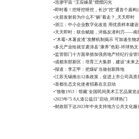
•浩渺宇宙 “王应睐星”熠熠闪光
•即时看！挖呀挖呀挖，长沙“挖”通首个盾构
•火箭发射前为什么不“躺”着走？_天天即时
•浙江：中小企业数字化改造 用优质样本建设
•天天即时：联合赋能，淬炼反潜利刃——南
•“木霉+木薯皮渣”发酵机制揭示 可加速生物
•多元产业绘就甘肃漳县“康养”色彩-环球热文
•监管部门十方面举措加强房地产经纪行业管
•成都东部新区：培育三大集群，建设“未来之
•报道：李正甲：把煤矿当做创新阵地
•江苏无锡推出12条政策，促进上市公司高质
•首都生态文化使者招募在京启动
•“致敬1953：馆藏‘全国民间美术工艺品展览
•2023年“5·8人道公益日”启动_环球热门
•财政部下达2023年中央支持地方公共文化