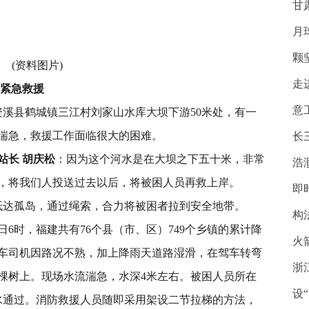
甘
月
颗
(资料图片)
走
开紧急救援
意
资溪县鹤城镇三江村刘家山水库大坝下游50米处，有一
湍急，救援工作面临很大的困难。
长
站长 胡庆松
：因为这个河水是在大坝之下五十米，非常
浩
，将我们人投送过去以后，将被困人员再救上岸。
即
抵达孤岛，通过绳索，合力将被困者拉到安全地带。
构
日6时，福建共有76个县（市、区）749个乡镇的累计降
火
小车司机因路况不熟，加上降雨天道路湿滑，在驾车转弯
浙
棵树上。现场水流湍急，水深4米左右。被困人员所在
设
水通过。消防救援人员随即采用架设二节拉梯的方法，