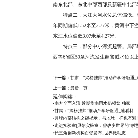
南东北部、东北中部西部及新疆中北部
特点二，大江大河水位总体偏低。
年同期偏低1.52米至2.77米，黄河中下
东江水位偏低3.07米至4.27米。
特点三，部分中小河流超警。局部
西等6省区50条河流发生超警戒水位以
关键词：
下一篇：
甘肃：“揭榜挂帅”推动产学研融通_
上一篇：
最后一页
延伸阅读：
•南方全面入汛 近期华南雨水仍频繁 独家
•甘肃：“揭榜挂帅”推动产学研融通_速看料
•月球内部结构之谜揭示，与地球一样也有颗坚
•走进实验室|贝尔实验室：曾改变世界的“创
•长三角创新机构百强发布_世界微动态