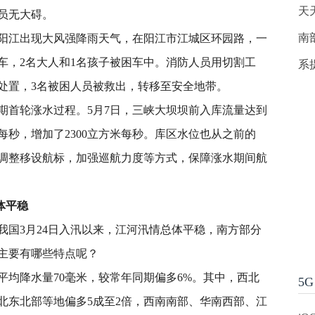
天
员无大碍。
南
东阳江出现大风强降雨天气，在阳江市江城区环园路，一
车，2名大人和1名孩子被困车中。消防人员用切割工
系
的处置，3名被困人员被救出，转移至安全地带。
期首轮涨水过程。5月7日，三峡大坝坝前入库流量达到
方米每秒，增加了2300立方米每秒。库区水位也从之前的
通过调整移设航标，加强巡航力度等方式，保障涨水期间航
体平稳
我国3月24日入汛以来，江河汛情总体平稳，南方部分
主要有哪些特点呢？
平均降水量70毫米，较常年同期偏多6%。其中，西北
5G
北东北部等地偏多5成至2倍，西南南部、华南西部、江