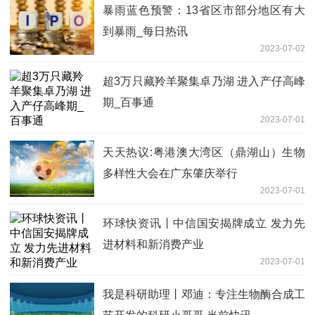
暴雨蓝色预警：13省区市部分地区有大
到暴雨_每日热讯
2023-07-02
超3万只藏羚羊聚集卓乃湖 进入产仔高峰
期_百事通
2023-07-01
天天热议:粤港澳大湾区（鼎湖山）生物
多样性大会在广东肇庆举行
2023-07-01
环球快资讯丨中信国安揭牌成立 发力先
进材料和新消费产业
2023-07-01
我是科研助理丨邓迪：专注生物酶合成工