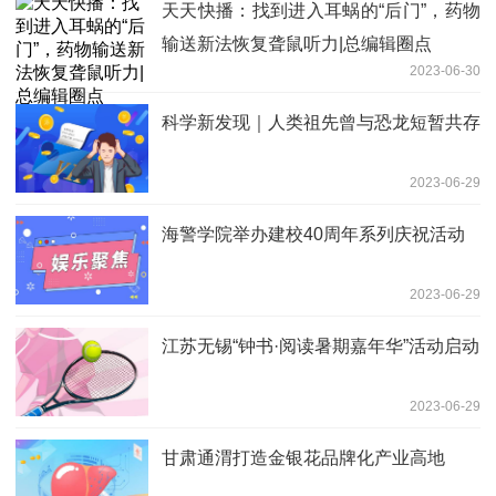
天天快播：找到进入耳蜗的“后门”，药物
输送新法恢复聋鼠听力|总编辑圈点
2023-06-30
科学新发现｜人类祖先曾与恐龙短暂共存
2023-06-29
海警学院举办建校40周年系列庆祝活动
2023-06-29
江苏无锡“钟书·阅读暑期嘉年华”活动启动
2023-06-29
甘肃通渭打造金银花品牌化产业高地