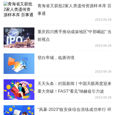
青海省又获批2家人类遗传资源样本库 百
事通
2023-06-29
重庆四川携手推动成渝地区“中部崛起” 当
前视点
2023-06-29
登白帝城，临唐诗境
2023-06-29
天天头条：封面新闻丨中国天眼再度迎来
重大突破！FAST“看见”纳赫兹引力波
2023-06-29
“风暴-2023”核安保综合演练成功举行 环