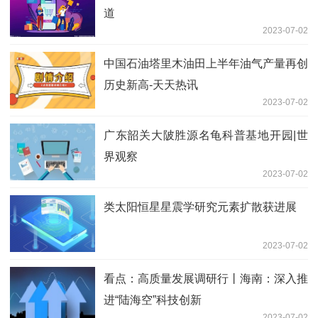
道
2023-07-02
中国石油塔里木油田上半年油气产量再创
历史新高-天天热讯
2023-07-02
广东韶关大陂胜源名龟科普基地开园|世
界观察
2023-07-02
类太阳恒星星震学研究元素扩散获进展
2023-07-02
看点：高质量发展调研行丨海南：深入推
进“陆海空”科技创新
2023-07-02