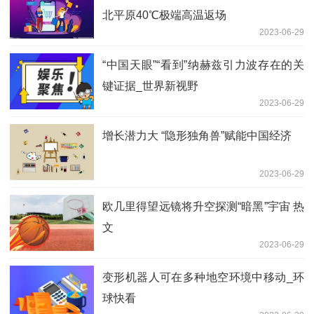
北平原40℃极端高温返场
2023-06-29
“中国天眼”“看到”纳赫兹引力波存在的关
键证据_世界新视野
2023-06-29
增长潜力大 “隐形独角兽”赋能中国经济
2023-06-29
欧几里得望远镜将升空探测“暗黑”宇宙 热
文
2023-06-29
变形机器人可在多种地空环境中移动_环
球快看