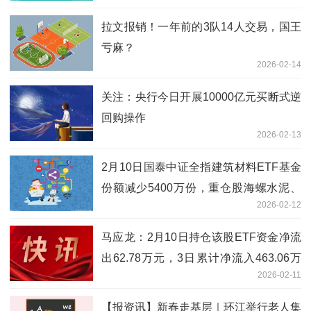
拉文报销！一年前的3队14人交易，国王
亏麻？
2026-02-14
关注：央行今日开展10000亿元买断式逆
回购操作
2026-02-13
2月10日国泰中证全指建筑材料ETF基金
份额减少5400万份，重仓股海螺水泥、
2026-02-12
东方雨虹、北新建材 每日精选
马应龙：2月10日持仓该股ETF资金净流
出62.78万元，3日累计净流入463.06万
2026-02-11
元 焦点短讯
【报资讯】新春走基层｜环江举行老人集