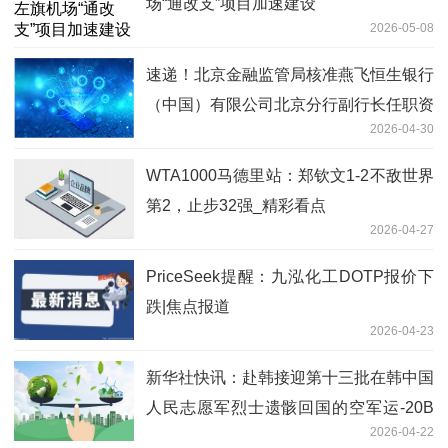
场“通改支”项目加速建设
2026-05-08
速递！北京金融监管局核准燕飞恒生银行
（中国）有限公司北京分行副行长任职资
2026-04-30
格
WTA1000马德里站：郑钦文1-2不敌世界
第2，止步32强_精彩看点
2026-04-27
PriceSeek提醒：九泓化工DOTP报价下
跌|焦点报道
2026-04-23
新华社快讯：赴韩接迎第十三批在韩中国
人民志愿军烈士遗骸回国的空军运-20B
2026-04-22
已进入中国领空，4架歼-20迎接护航 前