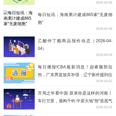
2026-04-06
每日短讯：海南累计建成865家“无废细
胞”
2026-04-06
乙酸仲丁酯商品报价动态（2026-04-
04）
2026-04-04
每日播报!CBA最新消息！赵睿腿部拉
伤，广东男篮放弃补强，辽宁新外援到位
2026-04-02
开局之年看中国·原来你是这样的河南丨
车行万里，盾构千钧 中原大地“智”造底气
2026-03-31
何来