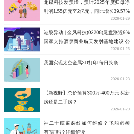
龙磁科技发预增，预计2025年度归母净
利润1.55亿元至2亿元，同比增长39.57%
2026-01-29
至80.09%
港股异动 | 金风科技(02208)尾盘涨近9%
国家支持酒泉商业航天发射基地建设 公
2026-01-23
司战略投资绑定蓝箭航天 最资讯
我国实现太空金属3D打印 每日头条
2026-01-23
【新视野】总价预算300万-400万元 买新
房还是二手房？
2026-01-20
神二十舷窗裂纹如何维修？飞船必须
有“窗”吗？详细解读