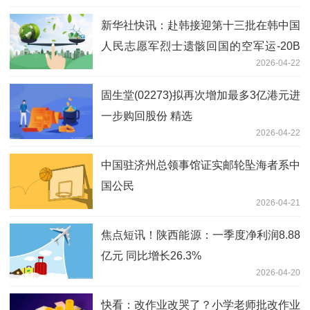
新华社快讯：赴韩接迎第十三批在韩中国
人民志愿军烈士遗骸回国的空军运-20B
2026-04-22
已进入中国领空，4架歼-20迎接护航 前
沿资讯
固生堂(02273)拟再次增加最多3亿港元进
一步购回股份 精选
2026-04-22
中国驻济州总领事馆证实邮轮坠海者系中
国公民
2026-04-21
焦点短讯！陕西能源：一季度净利润8.88
亿元 同比增长26.3%
2026-04-20
快看：改作业改哭了？小学老师批改作业