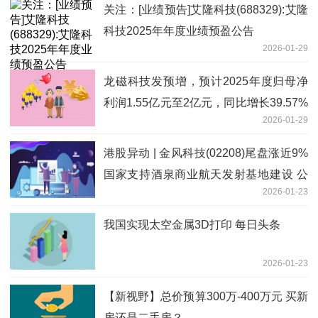
关注：[业绩预告]艾隆科技(688329):艾隆
科技2025年年度业绩预盈公告
2026-01-29
龙磁科技发预增，预计2025年度归母净
利润1.55亿元至2亿元，同比增长39.57%
2026-01-29
至80.09%
港股异动 | 金风科技(02208)尾盘涨近9%
国家支持酒泉商业航天发射基地建设 公
2026-01-23
司战略投资绑定蓝箭航天 最资讯
我国实现太空金属3D打印 每日头条
2026-01-23
【新视野】总价预算300万-400万元 买新
房还是二手房？