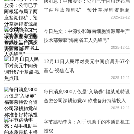
快消息！中伟股份：公司已于阿根廷布局
了两座盐湖锂矿，预计掌握锂资源超
2025-12-12
1000万吨LCE，该资源量有望随着勘探
工作的深入而增加
今日热文：中源协和海南细胞资源库生产
技术部荣获“海南省工人先锋号”
2025-12-11
12月11日人民币对美元中间价调升67个
基点-视焦点讯
2025-12-11
每日消息!300万仅是“入场券” 福莱蒽特设
合资公司深耕触觉AI 称准备好持续投入
2025-12-11
字节跳动李亮：AI手机助手的本质是机主
授权