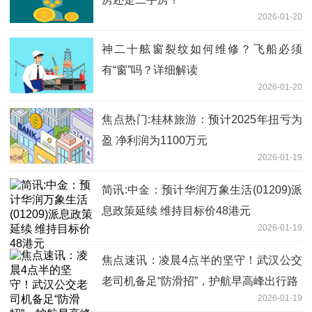
2026-01-20
神二十舷窗裂纹如何维修？飞船必须
有“窗”吗？详细解读
2026-01-20
焦点热门:桂林旅游：预计2025年扭亏为
盈 净利润为1100万元
2026-01-19
简讯:中金：预计华润万象生活(01209)派
息政策延续 维持目标价48港元
2026-01-19
焦点速讯：凌晨4点半的坚守！武汉公交
老司机备足“防滑招”，护航早高峰出行路
2026-01-19