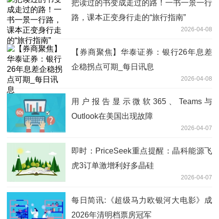
把读过的书变成走过的路！一书一景一行
路，课本正变身行走的“旅行指南”
2026-04-08
【券商聚焦】华泰证券：银行26年息差
企稳拐点可期_每日讯息
2026-04-08
用户报告显示微软365、Teams与
Outlook在美国出现故障
2026-04-07
即时：PriceSeek重点提醒：晶科能源飞
虎3订单激增利好多晶硅
2026-04-07
每日简讯:《超级马力欧银河大电影》成
2026年清明档票房冠军