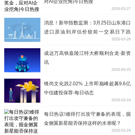
对AI企业挖角|今日热搜
2026-03-27
消息！新华指数监测：3月25日山东港口
进口原油到岸估价较前一交易日下跌
2026-03-26
2.34%
成达万高铁嘉陵江特大桥顺利合龙-新资
讯
2026-03-25
锋尚文化跌2.02% 上市即巅峰超募9.6亿
中信建投保荐-每日动态
2026-03-24
每日热议!难得打出攻守兼备的表现，掘
金侧翼新星能否保持这样的水准呢？
2026-03-24