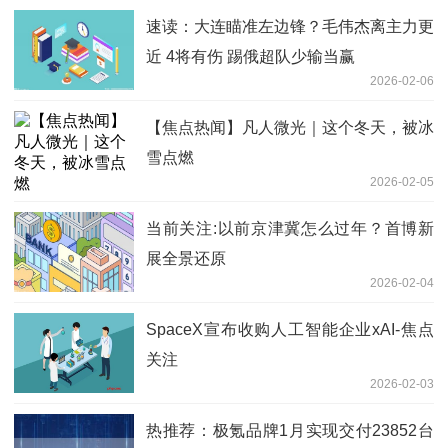
速读：大连瞄准左边锋？毛伟杰离主力更
近 4将有伤 踢俄超队少输当赢
2026-02-06
【焦点热闻】凡人微光｜这个冬天，被冰
雪点燃
2026-02-05
当前关注:以前京津冀怎么过年？首博新
展全景还原
2026-02-04
SpaceX宣布收购人工智能企业xAI-焦点
关注
2026-02-03
热推荐：极氪品牌1月实现交付23852台