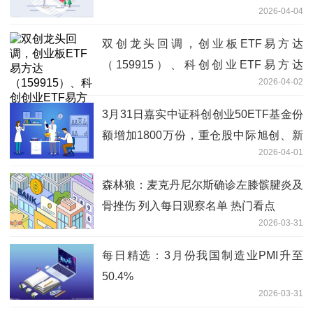
2026-04-04
双创龙头回调，创业板ETF易方达
（159915）、科创创业ETF易方达
2026-04-02
（159781）获资金逆势加仓
3月31日嘉实中证科创创业50ETF基金份
额增加1800万份，重仓股中际旭创、新
2026-04-01
易盛、宁德时代 每日动态
森林狼：麦克丹尼尔斯确诊左膝髌腱炎及
骨挫伤 列入每日观察名单 热门看点
2026-03-31
每日精选：3月份我国制造业PMI升至
50.4%
2026-03-31