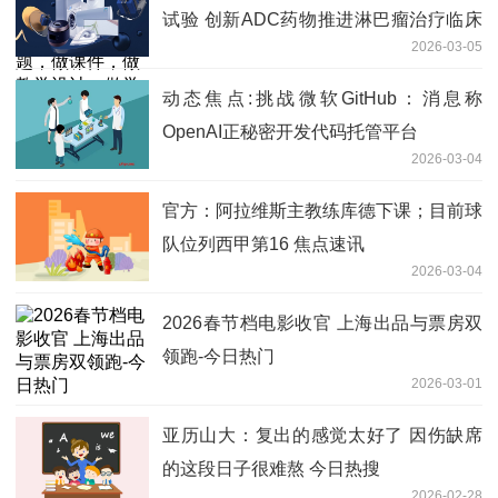
试验 创新ADC药物推进淋巴瘤治疗临床
2026-03-05
研究
动态焦点:挑战微软GitHub：消息称
OpenAI正秘密开发代码托管平台
2026-03-04
官方：阿拉维斯主教练库德下课；目前球
队位列西甲第16 焦点速讯
2026-03-04
2026春节档电影收官 上海出品与票房双
领跑-今日热门
2026-03-01
亚历山大：复出的感觉太好了 因伤缺席
的这段日子很难熬 今日热搜
2026-02-28