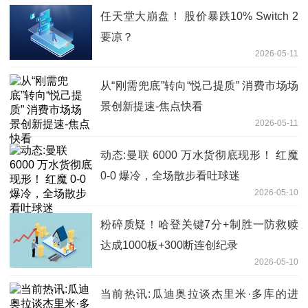
任天堂大崩盘！ 股价暴跌10% Switch 2
要凉？
2026-05-11
从“刚需兜底”转向“悦己提质” 消费市场场
景创新提速-焦点快看
2026-05-11
动态:曼联 6000 万水货彻底现形！ 红魔
0-0 爆冷，全场散步看吐球迷
2026-05-10
粉碎质疑！哈登关键7分+制胜一防救赎
达成1000板+300断连创纪录
2026-05-10
当前热讯:瓜迪奥拉谈杰里米·多库的进