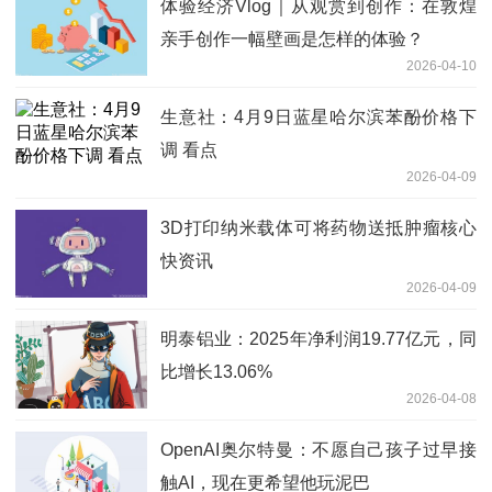
体验经济Vlog｜从观赏到创作：在敦煌
亲手创作一幅壁画是怎样的体验？
2026-04-10
生意社：4月9日蓝星哈尔滨苯酚价格下
调 看点
2026-04-09
3D打印纳米载体可将药物送抵肿瘤核心
快资讯
2026-04-09
明泰铝业：2025年净利润19.77亿元，同
比增长13.06%
2026-04-08
OpenAI奥尔特曼：不愿自己孩子过早接
触AI，现在更希望他玩泥巴