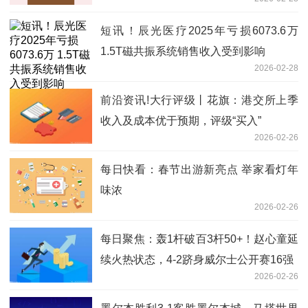
短讯！辰光医疗2025年亏损6073.6万
1.5T磁共振系统销售收入受到影响
2026-02-28
前沿资讯!大行评级丨花旗：港交所上季
收入及成本优于预期，评级“买入”
2026-02-26
每日快看：春节出游新亮点 举家看灯年
味浓
2026-02-26
每日聚焦：轰1杆破百3杆50+！赵心童延
续火热状态，4-2跻身威尔士公开赛16强
2026-02-26