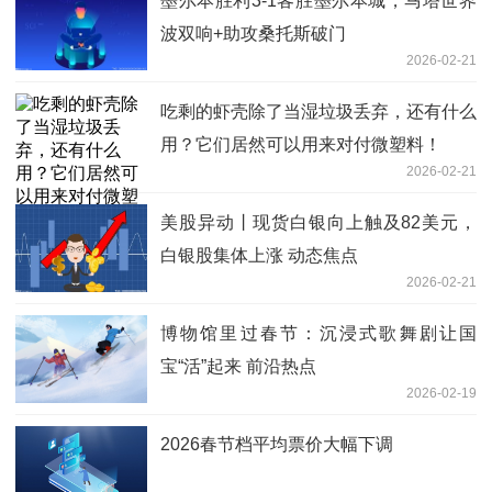
墨尔本胜利3-1客胜墨尔本城，马塔世界
波双响+助攻桑托斯破门
2026-02-21
吃剩的虾壳除了当湿垃圾丢弃，还有什么
用？它们居然可以用来对付微塑料！
2026-02-21
美股异动丨现货白银向上触及82美元，
白银股集体上涨 动态焦点
2026-02-21
博物馆里过春节：沉浸式歌舞剧让国
宝“活”起来 前沿热点
2026-02-19
2026春节档平均票价大幅下调