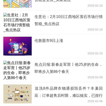
2026-02-10
生意社：2月10日江西地区萤石市场行情
暂稳_焦点热议
2026-02-10
伦敦股市9日上涨
2026-02-10
焦点日报:新春走军营丨他25岁的生命，
即将步入第86个春天
2026-02-08
送洗8件品牌衣物遇损毁丢件？丰巢回
应：订单超售后时限，难以核实，已按行
2026-02-06
业标准协商赔付-每日短讯