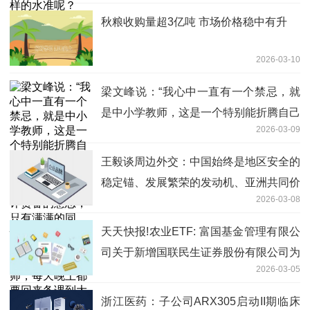
秋粮收购量超3亿吨 市场价格稳中有升
2026-03-10
梁文峰说：“我心中一直有一个禁忌，就
是中小学教师，这是一个特别能折腾自己
2026-03-09
的群体，可以称为内耗之王！当然，我没
有批评责备的意思，只有满满的同情，他
王毅谈周边外交：中国始终是地区安全的
们实在太累了！我爸爸就是一个中学教
稳定锚、发展繁荣的发动机、亚洲共同价
师，每天晚上都要回来备课到大半夜，查
2026-03-08
值的践行者_今日热闻
找各种资料，组题，出试卷，出作业题，
天天快报!农业ETF: 富国基金管理有限公
做课件，做教学设计，做学案，做学生的
司关于新增国联民生证券股份有限公司为
作业...
2026-03-05
部分基金申购赎回代理券商的公告
浙江医药：子公司ARX305启动II期临床