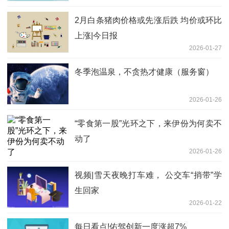
2月白条猪肉价格或先涨后跌 均价或环比
上涨|今日报
2026-01-27
冬季泡温泉，不贪热才健康（服务窗）
2026-01-26
“零食第一股”光环之下，来伊份为何卖不
动了
2026-01-26
视频|雪天夜晚打车难， 公交车“捎带”学
生回家
2026-01-22
每日看点!佑驾创新一度涨超7%