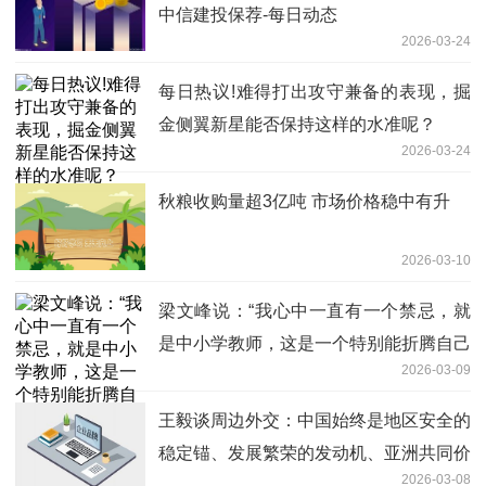
中信建投保荐-每日动态
2026-03-24
每日热议!难得打出攻守兼备的表现，掘
金侧翼新星能否保持这样的水准呢？
2026-03-24
秋粮收购量超3亿吨 市场价格稳中有升
2026-03-10
梁文峰说：“我心中一直有一个禁忌，就
是中小学教师，这是一个特别能折腾自己
2026-03-09
的群体，可以称为内耗之王！当然，我没
有批评责备的意思，只有满满的同情，他
王毅谈周边外交：中国始终是地区安全的
们实在太累了！我爸爸就是一个中学教
稳定锚、发展繁荣的发动机、亚洲共同价
师，每天晚上都要回来备课到大半夜，查
2026-03-08
值的践行者_今日热闻