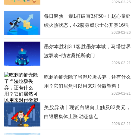
2026-02-26
每日聚焦：轰1杆破百3杆50+！赵心童延
续火热状态，4-2跻身威尔士公开赛16强
2026-02-26
墨尔本胜利3-1客胜墨尔本城，马塔世界
波双响+助攻桑托斯破门
2026-02-21
吃剩的虾壳除了当湿垃圾丢弃，还有什么
用？它们居然可以用来对付微塑料！
2026-02-21
美股异动丨现货白银向上触及82美元，
白银股集体上涨 动态焦点
2026-02-21