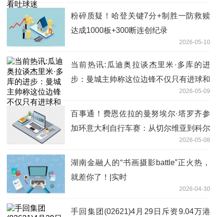
粉碎质疑！哈登关键7分+制胜一防救赎
达成1000板+300断连创纪录
2026-05-10
当前热讯:瓜迪奥拉谈杰里米·多库的进
步：曼城主帅称这位边锋不仅只有进球和
2026-05-09
助攻
百事通！费恩佐拉的曼努埃尔·塔罗齐参
加环意大利自行车赛：从切尔维亚到科尔
2026-05-08
诺山，驰骋家乡赛道
湖南金融人的“书画摄影battle”正火热，
就差你了！|实时
2026-04-30
手回集团(02621)4月29日斥资9.04万港