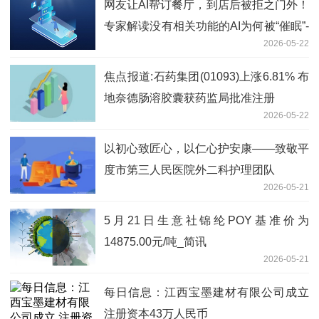
网友让AI帮订餐厅，到店后被拒之门外！
专家解读没有相关功能的AI为何被“催眠”-
2026-05-22
观天下
焦点报道:石药集团(01093)上涨6.81% 布
地奈德肠溶胶囊获药监局批准注册
2026-05-22
以初心致匠心，以仁心护安康——致敬平
度市第三人民医院外二科护理团队
2026-05-21
5月21日生意社锦纶POY基准价为
14875.00元/吨_简讯
2026-05-21
每日信息：江西宝墨建材有限公司成立
注册资本43万人民币