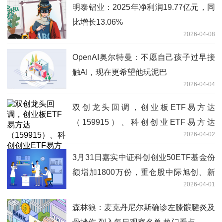
明泰铝业：2025年净利润19.77亿元，同
比增长13.06%
2026-04-08
OpenAI奥尔特曼：不愿自己孩子过早接
触AI，现在更希望他玩泥巴
2026-04-04
双创龙头回调，创业板ETF易方达
（159915）、科创创业ETF易方达
2026-04-02
（159781）获资金逆势加仓
3月31日嘉实中证科创创业50ETF基金份
额增加1800万份，重仓股中际旭创、新
2026-04-01
易盛、宁德时代 每日动态
森林狼：麦克丹尼尔斯确诊左膝髌腱炎及