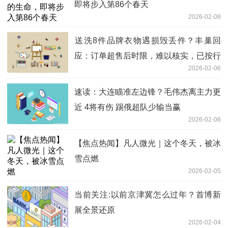
即将步入第86个春天
2026-02-08
送洗8件品牌衣物遇损毁丢件？丰巢回
应：订单超售后时限，难以核实，已按行
2026-02-06
业标准协商赔付-每日短讯
速读：大连瞄准左边锋？毛伟杰离主力更
近 4将有伤 踢俄超队少输当赢
2026-02-06
【焦点热闻】凡人微光｜这个冬天，被冰
雪点燃
2026-02-05
当前关注:以前京津冀怎么过年？首博新
展全景还原
2026-02-04