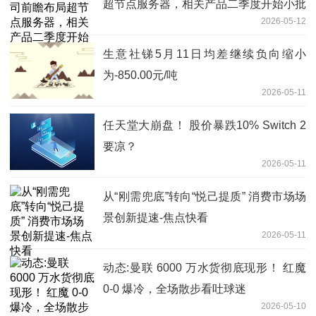
超节点服务器，相关产品二季度开始小批
2026-05-12
量发货丨机构调研
生意社锑5月11日均差继续负向缩小
为-850.00元/吨
2026-05-11
任天堂大崩盘！ 股价暴跌10% Switch 2
要凉？
2026-05-11
从“刚需兜底”转向“悦己提质” 消费市场场
景创新提速-焦点快看
2026-05-11
动态:曼联 6000 万水货彻底现形！ 红魔
0-0 爆冷，全场散步看吐球迷
2026-05-10