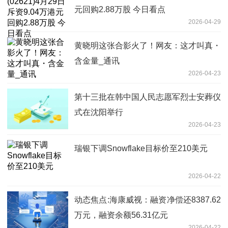
元回购2.88万股 今日看点
2026-04-29
黄晓明这张合影火了！网友：这才叫真・
含金量_通讯
2026-04-23
第十三批在韩中国人民志愿军烈士安葬仪
式在沈阳举行
2026-04-23
瑞银下调Snowflake目标价至210美元
2026-04-22
动态焦点:海康威视：融资净偿还8387.62
万元，融资余额56.31亿元
2026-04-22