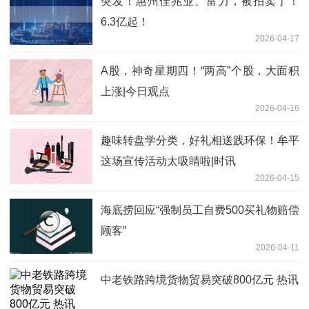
突发！惠州佳兆业、富力，被拍卖了！
6.3亿起！
2026-04-17
A股，神奇星期四！“两高”个股，大面积
上涨|今日观点
2026-04-16
趣味转盘学分类，好礼相送践环保！牟平
这场宣传活动太吸睛啦|时讯
2026-04-15
海底捞回应“强制员工自费500买礼物赔偿
顾客”
2026-04-11
中老铁路跨境货物贸易突破800亿元 热讯