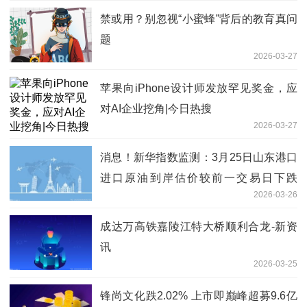
禁或用？别忽视“小蜜蜂”背后的教育真问
题
2026-03-27
苹果向iPhone设计师发放罕见奖金，应
对AI企业挖角|今日热搜
2026-03-27
消息！新华指数监测：3月25日山东港口
进口原油到岸估价较前一交易日下跌
2026-03-26
2.34%
成达万高铁嘉陵江特大桥顺利合龙-新资
讯
2026-03-25
锋尚文化跌2.02% 上市即巅峰超募9.6亿