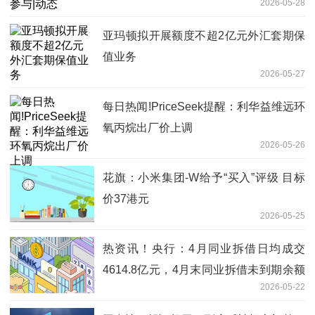
2026-05-28
亚玛顿拟开展额度不超2亿元外汇套期保
值业务
2026-05-27
每日热闻!PriceSeek提醒：利华益维远环
氧丙烷出厂价上调
2026-05-26
花旗：小米集团-W给予“买入”评级 目标
价37港元
2026-05-25
热资讯！央行：4月同业拆借日均成交
4614.8亿元，4月末同业拆借未到期余额
2026-05-22
1.1万亿元