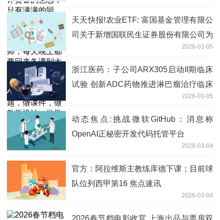
找各种资料，组题，出试卷，出作业题，
天天快报!农业ETF: 富国基金管理有限公
做课件，做教学设计，做学案，做学生的
司关于新增国联民生证券股份有限公司为
作业...
2026-03-05
部分基金申购赎回代理券商的公告
浙江医药：子公司ARX305启动II期临床
试验 创新ADC药物推进淋巴瘤治疗临床
2026-03-05
研究
动态焦点:挑战微软GitHub：消息称
OpenAI正秘密开发代码托管平台
2026-03-04
官方：阿拉维斯主教练库德下课；目前球
队位列西甲第16 焦点速讯
2026-03-04
2026春节档电影收官 上海出品与票房双