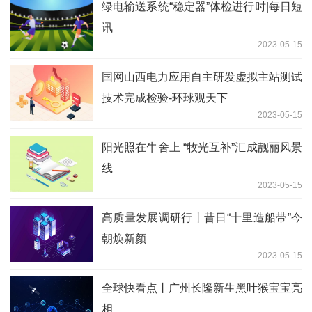
绿电输送系统“稳定器”体检进行时|每日短
讯
2023-05-15
国网山西电力应用自主研发虚拟主站测试
技术完成检验-环球观天下
2023-05-15
阳光照在牛舍上 “牧光互补”汇成靓丽风景
线
2023-05-15
高质量发展调研行丨昔日“十里造船带”今
朝焕新颜
2023-05-15
全球快看点丨广州长隆新生黑叶猴宝宝亮
相