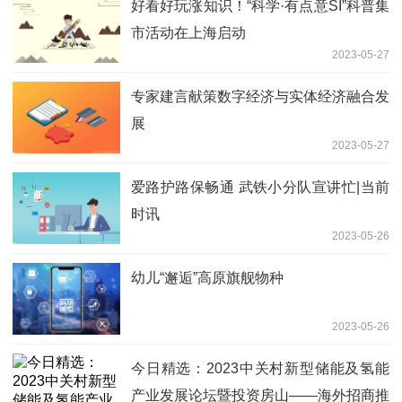
好看好玩涨知识！“科学·有点意SI”科普集
市活动在上海启动
2023-05-27
专家建言献策数字经济与实体经济融合发
展
2023-05-27
爱路护路保畅通 武铁小分队宣讲忙|当前
时讯
2023-05-26
幼儿“邂逅”高原旗舰物种
2023-05-26
今日精选：2023中关村新型储能及氢能
产业发展论坛暨投资房山——海外招商推