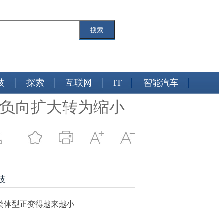
搜索
技
探索
互联网
IT
智能汽车
吨 由负向扩大转为缩小
技
类体型正变得越来越小