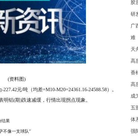
胶
研
广
难
天
高
香
(资料图)
高
42元/吨（均差=M10-M20=24361.16-24588.58）。
成
表明铝(期)跌速减缓，行情出现拐点现象。
五
体
份结果
强
萨不像一支球队”