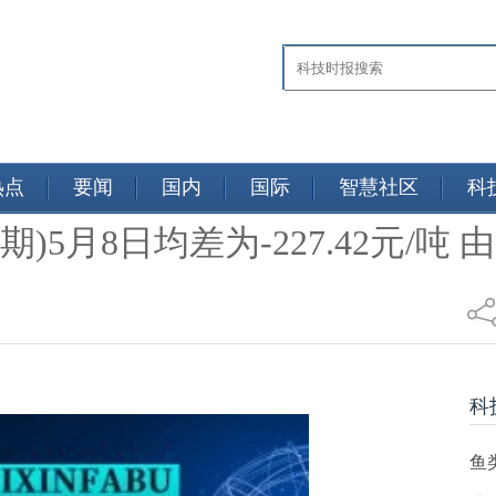
热点
要闻
国内
国际
智慧社区
科
期)5月8日均差为-227.42元/
社
科
鱼