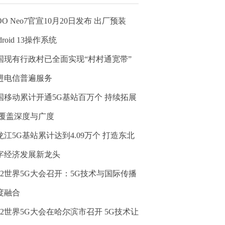
OO Neo7官宣10月20日发布 出厂预装
droid 13操作系统
国现有行政村已全面实现“村村通宽带”
进电信普遍服务
国移动累计开通5G基站百万个 持续拓展
G覆盖深度与广度
龙江5G基站累计达到4.09万个 打造东北
字经济发展新龙头
022世界5G大会召开：5G技术与国际传播
度融合
022世界5G大会在哈尔滨市召开 5G技术让