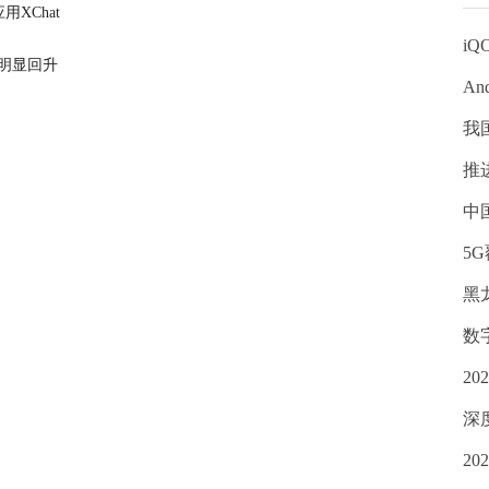
XChat
iQ
数明显回升
An
我
推
中
5
黑
数
2
深
2