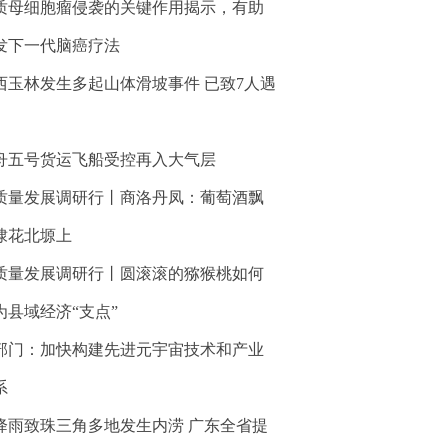
质母细胞瘤侵袭的关键作用揭示，有助
发下一代脑癌疗法
西玉林发生多起山体滑坡事件 已致7人遇
舟五号货运飞船受控再入大气层
质量发展调研行丨商洛丹凤：葡萄酒飘
棣花北塬上
质量发展调研行丨圆滚滚的猕猴桃如何
为县域经济“支点”
部门：加快构建先进元宇宙技术和产业
系
降雨致珠三角多地发生内涝 广东全省提