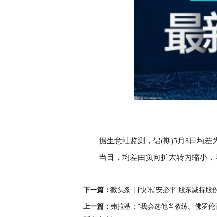
据生意社监测，铝(期)5月8日均差为-227.
当日，均差由负向扩大转为缩小，
关键词：
铝
铝(期)
下一篇：
微头条丨[快讯]安必平:股东减持股
上一篇：
弗拉基：“我会选他当教练。佛罗伦