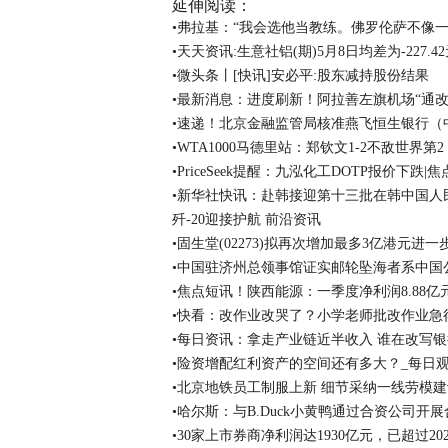
延伸阅读：
•弗拉基：“我会选他当教练。佛罗伦萨不像一
•天天资讯:生意社铝(期)5月8日均差为-227.
•微头条丨[快讯]安必平:股东减持股份结果
•最新消息：进度刷新！阿拉善左旗机场“通改
•速递！北京金融监管局核准燕飞恒生银行（
•WTA1000马德里站：郑钦文1-2不敌世界第
•PriceSeek提醒：九泓化工DOTP报价下跌|
•新华社快讯：赴韩接迎第十三批在韩中国人民
歼-20迎接护航 前沿资讯
•固生堂(02273)拟再次增加最多3亿港元进
•中国驻济州总领事馆证实邮轮坠海者系中国
•焦点短讯！陕西能源：一季度净利润8.88亿元 
•快看：改作业改哭了？小学老师批改作业急
•每日资讯：拿走产业链近半收入 谁在改写
•险资增配红利资产的空间还有多大？_每日
•北京地铁员工制服上新 细节采纳一线劳模建
•哈尔斯：与B.Duck小黄鸭通过合资公司
•30家上市券商净利润达1930亿元，已超过2