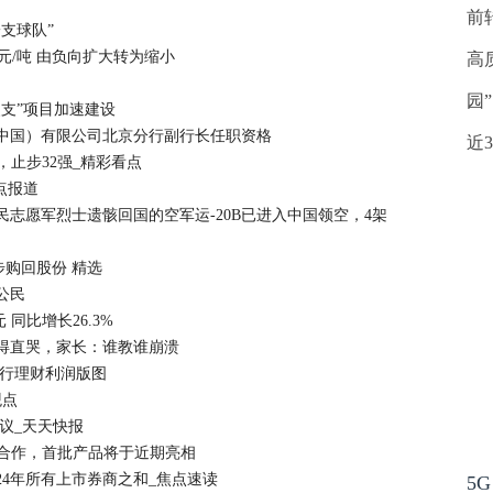
前
支球队”
42元/吨 由负向扩大转为缩小
高
园
支”项目加速建设
中国）有限公司北京分行副行长任职资格
近
2，止步32强_精彩看点
焦点报道
志愿军烈士遗骸回国的空军运-20B已进入中国领空，4架
一步购回股份 精选
公民
同比增长26.3%
得直哭，家长：谁教谁崩溃
银行理财利润版图
观点
议_天天快报
开展合作，首批产品将于近期亮相
024年所有上市券商之和_焦点速读
5G