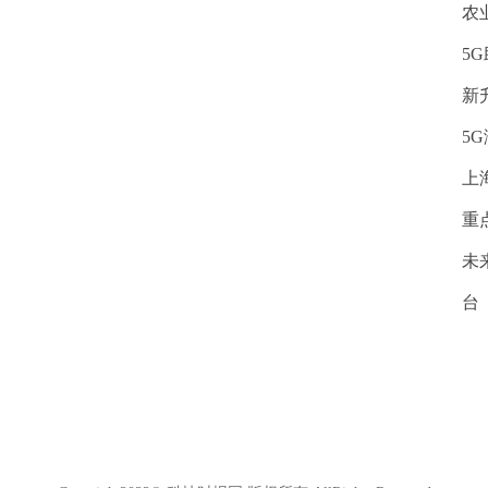
农
5
新
5
上
重
未
台