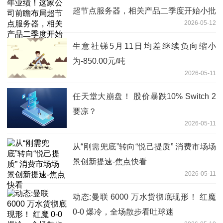
超节点服务器，相关产品二季度开始小批
2026-05-12
量发货丨机构调研
生意社锑5月11日均差继续负向缩小
为-850.00元/吨
2026-05-11
任天堂大崩盘！ 股价暴跌10% Switch 2
要凉？
2026-05-11
从“刚需兜底”转向“悦己提质” 消费市场场
景创新提速-焦点快看
2026-05-11
动态:曼联 6000 万水货彻底现形！ 红魔
0-0 爆冷，全场散步看吐球迷