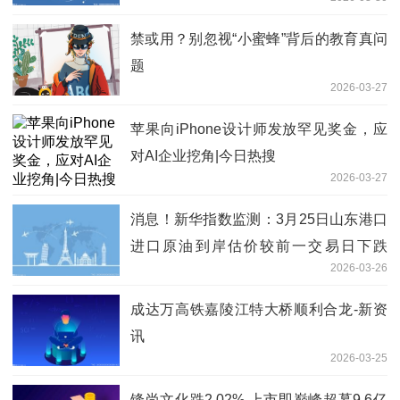
禁或用？别忽视“小蜜蜂”背后的教育真问
题
2026-03-27
苹果向iPhone设计师发放罕见奖金，应
对AI企业挖角|今日热搜
2026-03-27
消息！新华指数监测：3月25日山东港口
进口原油到岸估价较前一交易日下跌
2026-03-26
2.34%
成达万高铁嘉陵江特大桥顺利合龙-新资
讯
2026-03-25
锋尚文化跌2.02% 上市即巅峰超募9.6亿