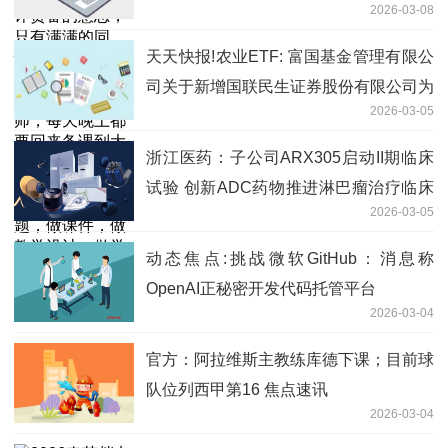
师，每天晚上都要回来备课到大半夜，查
2026-03-08
值的践行者_今日热闻
找各种资料，组题，出试卷，出作业题，
天天快报!农业ETF: 富国基金管理有限公
做课件，做教学设计，做学案，做学生的
司关于新增国联民生证券股份有限公司为
作业...
2026-03-05
部分基金申购赎回代理券商的公告
浙江医药：子公司ARX305启动II期临床
试验 创新ADC药物推进淋巴瘤治疗临床
2026-03-05
研究
动态焦点:挑战微软GitHub：消息称
OpenAI正秘密开发代码托管平台
2026-03-04
官方：阿拉维斯主教练库德下课；目前球
队位列西甲第16 焦点速讯
2026-03-04