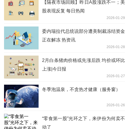
【隔夜市场回顾】昨日A股涨跌不一；美
股表现反复 每日热闻
2026-01-29
委内瑞拉代总统说部分遭美制裁冻结资金
正在解冻 热资讯
2026-01-28
2月白条猪肉价格或先涨后跌 均价或环比
上涨|今日报
2026-01-27
冬季泡温泉，不贪热才健康（服务窗）
2026-01-26
“零食第一股”光环之下，来伊份为何卖不
动了