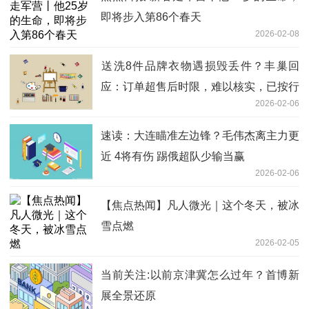
即将步入第86个春天
2026-02-08
送洗8件品牌衣物遇损毁丢件？丰巢回
应：订单超售后时限，难以核实，已按行
2026-02-06
业标准协商赔付-每日短讯
速读：大连瞄准左边锋？毛伟杰离主力更
近 4将有伤 踢俄超队少输当赢
2026-02-06
【焦点热闻】凡人微光｜这个冬天，被冰
雪点燃
2026-02-05
当前关注:以前京津冀怎么过年？首博新
展全景还原