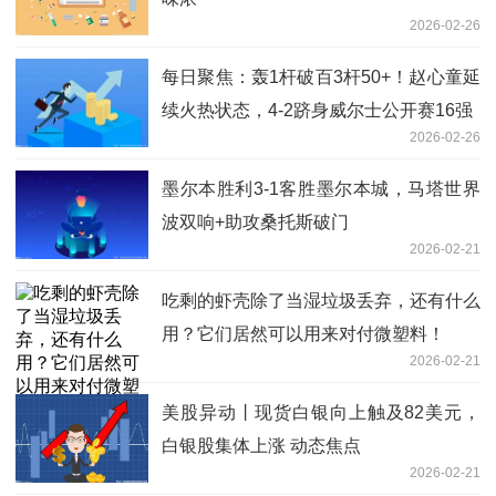
2026-02-26
每日聚焦：轰1杆破百3杆50+！赵心童延
续火热状态，4-2跻身威尔士公开赛16强
2026-02-26
墨尔本胜利3-1客胜墨尔本城，马塔世界
波双响+助攻桑托斯破门
2026-02-21
吃剩的虾壳除了当湿垃圾丢弃，还有什么
用？它们居然可以用来对付微塑料！
2026-02-21
美股异动丨现货白银向上触及82美元，
白银股集体上涨 动态焦点
2026-02-21