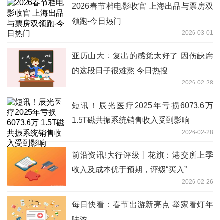
2026春节档电影收官 上海出品与票房双
领跑-今日热门
2026-03-01
亚历山大：复出的感觉太好了 因伤缺席
的这段日子很难熬 今日热搜
2026-02-28
短讯！辰光医疗2025年亏损6073.6万
1.5T磁共振系统销售收入受到影响
2026-02-28
前沿资讯!大行评级丨花旗：港交所上季
收入及成本优于预期，评级“买入”
2026-02-26
每日快看：春节出游新亮点 举家看灯年
味浓