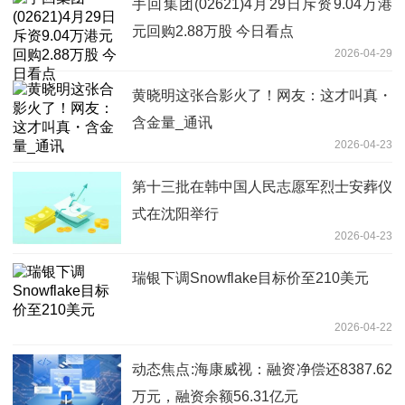
手回集团(02621)4月29日斥资9.04万港
元回购2.88万股 今日看点
2026-04-29
黄晓明这张合影火了！网友：这才叫真・
含金量_通讯
2026-04-23
第十三批在韩中国人民志愿军烈士安葬仪
式在沈阳举行
2026-04-23
瑞银下调Snowflake目标价至210美元
2026-04-22
动态焦点:海康威视：融资净偿还8387.62
万元，融资余额56.31亿元