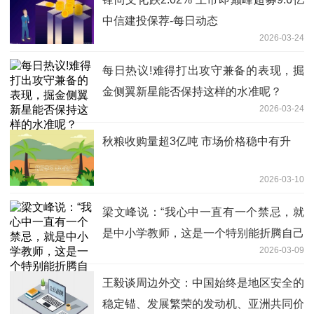
中信建投保荐-每日动态
2026-03-24
每日热议!难得打出攻守兼备的表现，掘
金侧翼新星能否保持这样的水准呢？
2026-03-24
秋粮收购量超3亿吨 市场价格稳中有升
2026-03-10
梁文峰说：“我心中一直有一个禁忌，就
是中小学教师，这是一个特别能折腾自己
2026-03-09
的群体，可以称为内耗之王！当然，我没
有批评责备的意思，只有满满的同情，他
王毅谈周边外交：中国始终是地区安全的
们实在太累了！我爸爸就是一个中学教
稳定锚、发展繁荣的发动机、亚洲共同价