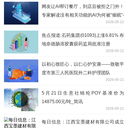
网友让AI帮订餐厅，到店后被拒之门外！
专家解读没有相关功能的AI为何被“催眠”-
2026-05-22
观天下
焦点报道:石药集团(01093)上涨6.81% 布
地奈德肠溶胶囊获药监局批准注册
2026-05-22
以初心致匠心，以仁心护安康——致敬平
度市第三人民医院外二科护理团队
2026-05-21
5月21日生意社锦纶POY基准价为
14875.00元/吨_简讯
2026-05-21
每日信息：江西宝墨建材有限公司成立