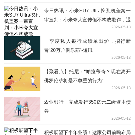
今日热讯：小米SU7 Ultra挖孔机盖案一
审宣判：小米夸大宣传但不构成欺诈，退
2026-05-13
还2万元定金
一季度私人银行成绩单出炉，招行新
晋“20万户俱乐部”-短讯
2026-05-13
【聚看点】托尼：“帕拉蒂奇？现在离开
佛罗伦萨将是不尊重的行为”
2026-05-13
农业银行：完成发行350亿元二级资本债
券
2026-05-12
积极展望下半年业绩！这家公司前瞻布局