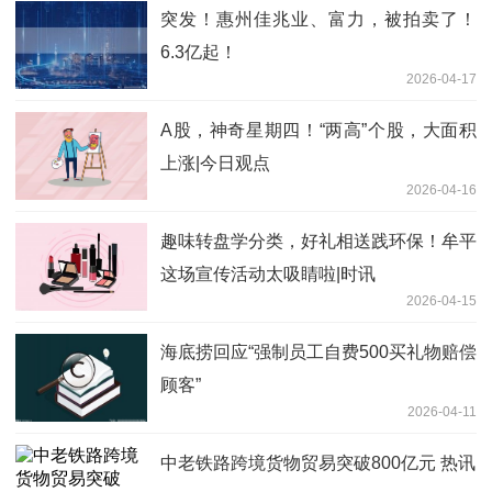
突发！惠州佳兆业、富力，被拍卖了！
6.3亿起！
2026-04-17
A股，神奇星期四！“两高”个股，大面积
上涨|今日观点
2026-04-16
趣味转盘学分类，好礼相送践环保！牟平
这场宣传活动太吸睛啦|时讯
2026-04-15
海底捞回应“强制员工自费500买礼物赔偿
顾客”
2026-04-11
中老铁路跨境货物贸易突破800亿元 热讯