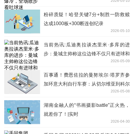
2026-05-10
粉碎质疑！哈登关键7分+制胜一防救赎
达成1000板+300断连创纪录
2026-05-10
当前热讯:瓜迪奥拉谈杰里米·多库的进
步：曼城主帅称这位边锋不仅只有进球和
2026-05-09
助攻
百事通！费恩佐拉的曼努埃尔·塔罗齐参
加环意大利自行车赛：从切尔维亚到科尔
2026-05-08
诺山，驰骋家乡赛道
湖南金融人的“书画摄影battle”正火热，
就差你了！|实时
2026-04-30