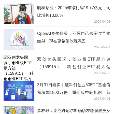
明泰铝业：2025年净利润19.77亿元，同
比增长13.06%
2026-04-08
OpenAI奥尔特曼：不愿自己孩子过早接
触AI，现在更希望他玩泥巴
2026-04-04
双创龙头回调，创业板ETF易方达
（159915）、科创创业ETF易方达
2026-04-02
（159781）获资金逆势加仓
3月31日嘉实中证科创创业50ETF基金份
额增加1800万份，重仓股中际旭创、新
2026-04-01
易盛、宁德时代 每日动态
森林狼：麦克丹尼尔斯确诊左膝髌腱炎及