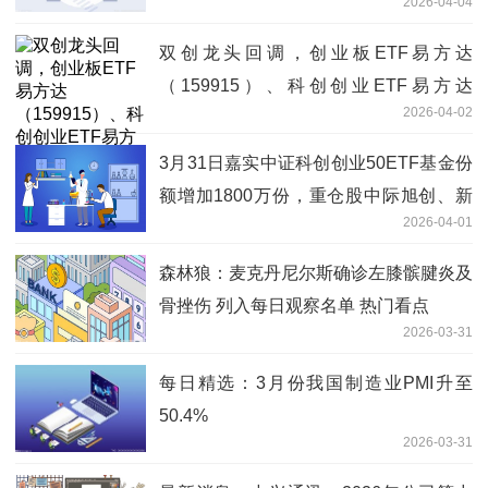
2026-04-04
双创龙头回调，创业板ETF易方达
（159915）、科创创业ETF易方达
2026-04-02
（159781）获资金逆势加仓
3月31日嘉实中证科创创业50ETF基金份
额增加1800万份，重仓股中际旭创、新
2026-04-01
易盛、宁德时代 每日动态
森林狼：麦克丹尼尔斯确诊左膝髌腱炎及
骨挫伤 列入每日观察名单 热门看点
2026-03-31
每日精选：3月份我国制造业PMI升至
50.4%
2026-03-31