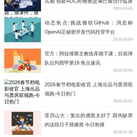
试验 创新ADC药物推进淋巴瘤治疗临床
2026-03-05
研究
动态焦点:挑战微软GitHub：消息称
OpenAI正秘密开发代码托管平台
2026-03-04
官方：阿拉维斯主教练库德下课；目前球
队位列西甲第16 焦点速讯
2026-03-04
2026春节档电影收官 上海出品与票房双
领跑-今日热门
2026-03-01
亚历山大：复出的感觉太好了 因伤缺席
的这段日子很难熬 今日热搜
2026-02-28