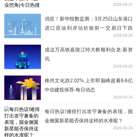
2026-03-27
消息！新华指数监测：3月25日山东港口
进口原油到岸估价较前一交易日下跌
2026-03-26
2.34%
成达万高铁嘉陵江特大桥顺利合龙-新资
讯
2026-03-25
锋尚文化跌2.02% 上市即巅峰超募9.6亿
中信建投保荐-每日动态
2026-03-24
每日热议!难得打出攻守兼备的表现，掘
金侧翼新星能否保持这样的水准呢？
2026-03-24