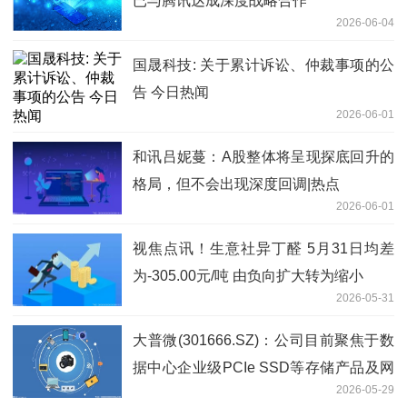
已与腾讯达成深度战略合作
2026-06-04
国晟科技: 关于累计诉讼、仲裁事项的公
告 今日热闻
2026-06-01
和讯吕妮蔓：A股整体将呈现探底回升的
格局，但不会出现深度回调|热点
2026-06-01
视焦点讯！生意社异丁醛 5月31日均差
为-305.00元/吨 由负向扩大转为缩小
2026-05-31
大普微(301666.SZ)：公司目前聚焦于数
据中心企业级PCIe SSD等存储产品及网
2026-05-29
络互联相关产品的研发与销售