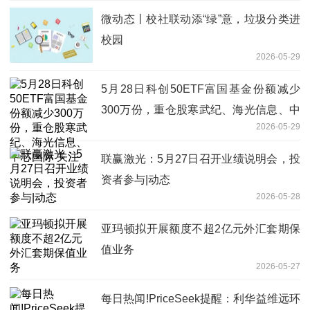
微动态丨校社联动添“绿”意，垃圾分类进
校园
2026-05-29
5月28日科创50ETF富国基金份额减少
300万份，重仓股寒武纪、海光信息、中
2026-05-29
芯国际 关注
联赢激光：5月27日召开业绩说明会，投
资者参与|动态
2026-05-28
亚玛顿拟开展额度不超2亿元外汇套期保
值业务
2026-05-27
每日热闻!PriceSeek提醒：利华益维远环