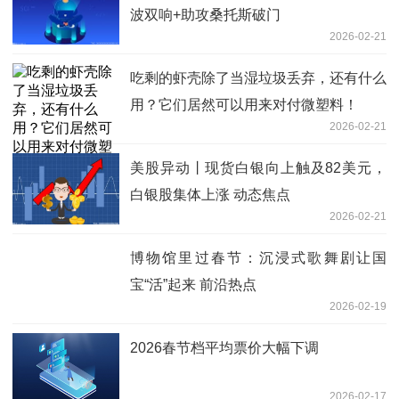
波双响+助攻桑托斯破门
2026-02-21
吃剩的虾壳除了当湿垃圾丢弃，还有什么
用？它们居然可以用来对付微塑料！
2026-02-21
美股异动丨现货白银向上触及82美元，
白银股集体上涨 动态焦点
2026-02-21
博物馆里过春节：沉浸式歌舞剧让国
宝“活”起来 前沿热点
2026-02-19
2026春节档平均票价大幅下调
2026-02-17