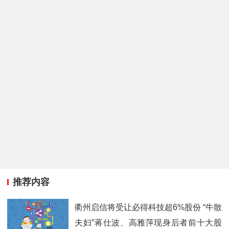
推荐内容
衢州启信将受让必得科技超6%股份 “牛散
夫妇”蒋仕波、高雅萍现身后者前十大股