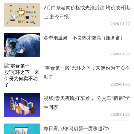
2月白条猪肉价格或先涨后跌 均价或环比
上涨|今日报
2026-01-27
冬季泡温泉，不贪热才健康（服务窗）
2026-01-26
“零食第一股”光环之下，来伊份为何卖不
动了
2026-01-26
视频|雪天夜晚打车难， 公交车“捎带”学
生回家
2026-01-22
每日看点!佑驾创新一度涨超7%