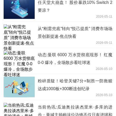
任天堂大崩盘！ 股价暴跌10% Switch 2
要凉？
2026-05-11
从“刚需兜底”转向“悦己提质” 消费市场场
景创新提速-焦点快看
2026-05-11
动态:曼联 6000 万水货彻底现形！ 红魔
0-0 爆冷，全场散步看吐球迷
2026-05-10
粉碎质疑！哈登关键7分+制胜一防救赎
达成1000板+300断连创纪录
2026-05-10
当前热讯:瓜迪奥拉谈杰里米·多库的进
步：曼城主帅称这位边锋不仅只有进球和