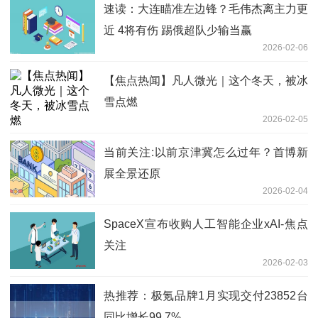
速读：大连瞄准左边锋？毛伟杰离主力更
近 4将有伤 踢俄超队少输当赢
2026-02-06
【焦点热闻】凡人微光｜这个冬天，被冰
雪点燃
2026-02-05
当前关注:以前京津冀怎么过年？首博新
展全景还原
2026-02-04
SpaceX宣布收购人工智能企业xAI-焦点
关注
2026-02-03
热推荐：极氪品牌1月实现交付23852台
同比增长99.7%