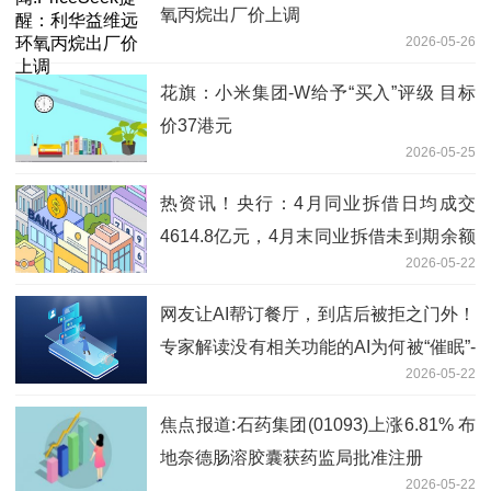
氧丙烷出厂价上调
2026-05-26
花旗：小米集团-W给予“买入”评级 目标
价37港元
2026-05-25
热资讯！央行：4月同业拆借日均成交
4614.8亿元，4月末同业拆借未到期余额
2026-05-22
1.1万亿元
网友让AI帮订餐厅，到店后被拒之门外！
专家解读没有相关功能的AI为何被“催眠”-
2026-05-22
观天下
焦点报道:石药集团(01093)上涨6.81% 布
地奈德肠溶胶囊获药监局批准注册
2026-05-22