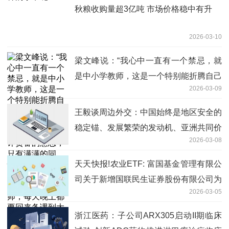
秋粮收购量超3亿吨 市场价格稳中有升
2026-03-10
梁文峰说：“我心中一直有一个禁忌，就
是中小学教师，这是一个特别能折腾自己
2026-03-09
的群体，可以称为内耗之王！当然，我没
有批评责备的意思，只有满满的同情，他
王毅谈周边外交：中国始终是地区安全的
们实在太累了！我爸爸就是一个中学教
稳定锚、发展繁荣的发动机、亚洲共同价
师，每天晚上都要回来备课到大半夜，查
2026-03-08
值的践行者_今日热闻
找各种资料，组题，出试卷，出作业题，
天天快报!农业ETF: 富国基金管理有限公
做课件，做教学设计，做学案，做学生的
司关于新增国联民生证券股份有限公司为
作业...
2026-03-05
部分基金申购赎回代理券商的公告
浙江医药：子公司ARX305启动II期临床