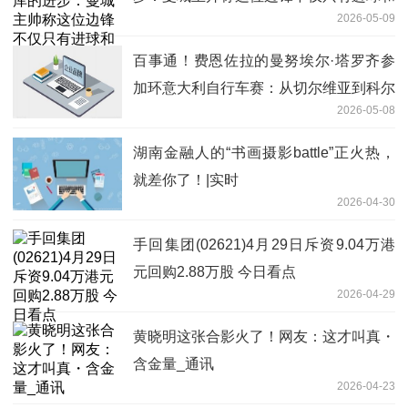
2026-05-09
助攻
百事通！费恩佐拉的曼努埃尔·塔罗齐参
加环意大利自行车赛：从切尔维亚到科尔
2026-05-08
诺山，驰骋家乡赛道
湖南金融人的“书画摄影battle”正火热，
就差你了！|实时
2026-04-30
手回集团(02621)4月29日斥资9.04万港
元回购2.88万股 今日看点
2026-04-29
黄晓明这张合影火了！网友：这才叫真・
含金量_通讯
2026-04-23