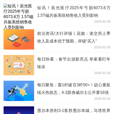
短讯！辰光医疗2025年亏损6073.6万
1.5T磁共振系统销售收入受到影响
2026-02-28
前沿资讯!大行评级丨花旗：港交所上季
收入及成本优于预期，评级“买入”
2026-02-26
每日快看：春节出游新亮点 举家看灯年
味浓
2026-02-26
每日聚焦：轰1杆破百3杆50+！赵心童延
续火热状态，4-2跻身威尔士公开赛16强
2026-02-26
墨尔本胜利3-1客胜墨尔本城，马塔世界