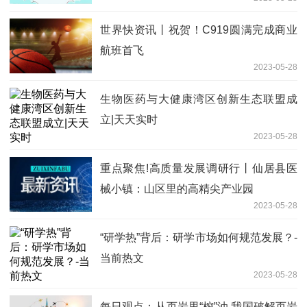
世界快资讯丨祝贺！C919圆满完成商业
航班首飞
2023-05-28
生物医药与大健康湾区创新生态联盟成
立|天天实时
2023-05-28
重点聚焦!高质量发展调研行丨仙居县医
械小镇：山区里的高精尖产业园
2023-05-28
“研学热”背后：研学市场如何规范发展？-
当前热文
2023-05-28
每日观点：从页岩里“榨”油 我国破解页岩