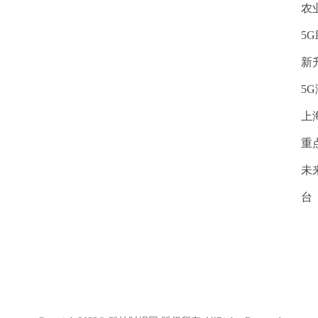
农
5
新
5
上
重
未
台