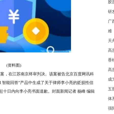
胶
研
广
难
天
高
香
(资料图)
高
第一案，在江苏南京终审判决。该案被告北京百度网讯科
成
I 智能回答”产品中生成了关于律师李小亮的贬损性信
五
起十日内向李小亮书面道歉。封面新闻记者 杨峰 编辑
体
强
江苏省
知名企业
流浪猫绊倒投喂者