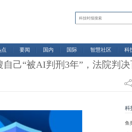
热点
要闻
国内
国际
智慧社区
科
自己“被AI判刑3年”，法院判
新闻
科
鱼