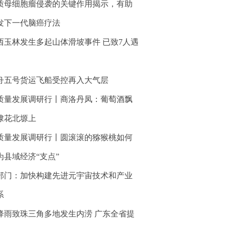
质母细胞瘤侵袭的关键作用揭示，有助
发下一代脑癌疗法
西玉林发生多起山体滑坡事件 已致7人遇
舟五号货运飞船受控再入大气层
质量发展调研行丨商洛丹凤：葡萄酒飘
棣花北塬上
质量发展调研行丨圆滚滚的猕猴桃如何
为县域经济“支点”
部门：加快构建先进元宇宙技术和产业
系
降雨致珠三角多地发生内涝 广东全省提