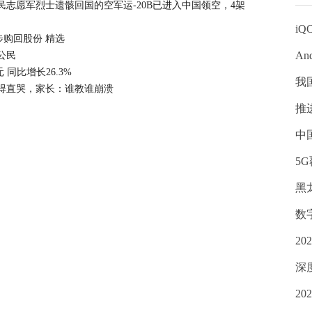
志愿军烈士遗骸回国的空军运-20B已进入中国领空，4架
iQ
一步购回股份 精选
An
公民
同比增长26.3%
我
得直哭，家长：谁教谁崩溃
推
中
5
黑
数
2
深
2