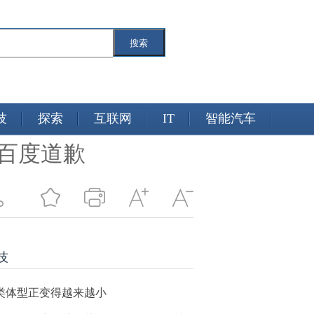
搜索
技
探索
互联网
IT
智能汽车
决百度道歉
技
类体型正变得越来越小