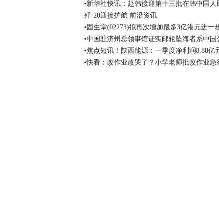
•新华社快讯：赴韩接迎第十三批在韩中国人民
歼-20迎接护航 前沿资讯
•固生堂(02273)拟再次增加最多3亿港元进
•中国驻济州总领事馆证实邮轮坠海者系中国
•焦点短讯！陕西能源：一季度净利润8.88亿元 
•快看：改作业改哭了？小学老师批改作业急