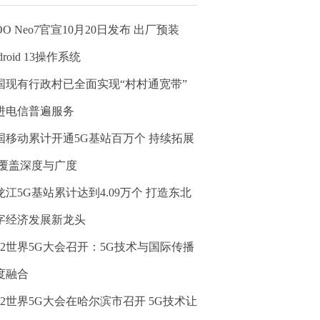
OO Neo7官宣10月20日发布 出厂预装
droid 13操作系统
国现有行政村已全面实现“村村通宽带”
进电信普遍服务
国移动累计开通5G基站百万个 持续拓展
G覆盖深度与广度
龙江5G基站累计达到4.09万个 打造东北
字经济发展新龙头
022世界5G大会召开：5G技术与国际传播
度融合
022世界5G大会在哈尔滨市召开 5G技术让