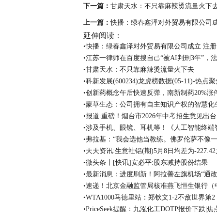
下一篇：
甘肃天水：不只靠麻辣烫流量火下
上一篇：
快播：绿春鑫泽对外贸易有限公司成立
延伸阅读：
•快播：绿春鑫泽对外贸易有限公司成立 注册
•江苏一律师在百度搜自己“被AI判刑3年”，
•甘肃天水：不只靠麻辣烫流量火下去
•科新发展(600234)龙虎榜数据(05-11)-热点
•创新药概念午后快速反弹，南新制药20%涨
•蒙草生态：公司拥有自主知识产权的智慧化
•报道:重磅！烟台市2026年中考招生意见出台
•涉及手机、眼镜、耳机等！《人工智能终端
•弗拉基：“我会选他当教练。佛罗伦萨不像一
•天天资讯:生意社铝(期)5月8日均差为-227.
•微头条丨[快讯]安必平:股东减持股份结果
•最新消息：进度刷新！阿拉善左旗机场“通改
•速递！北京金融监管局核准燕飞恒生银行（
•WTA1000马德里站：郑钦文1-2不敌世界第
•PriceSeek提醒：九泓化工DOTP报价下跌|