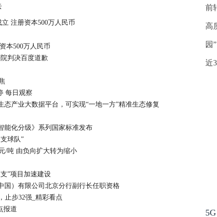
去
前
 注册资本500万人民币
高
园
资本500万人民币
法院判决百度道歉
近
聚焦
停 每日观察
生态产业大数据平台，可实现“一地一方”精准生态修复
智能化分级》系列国家标准发布
支球队”
42元/吨 由负向扩大转为缩小
支”项目加速建设
中国）有限公司北京分行副行长任职资格
2，止步32强_精彩看点
焦点报道
5G