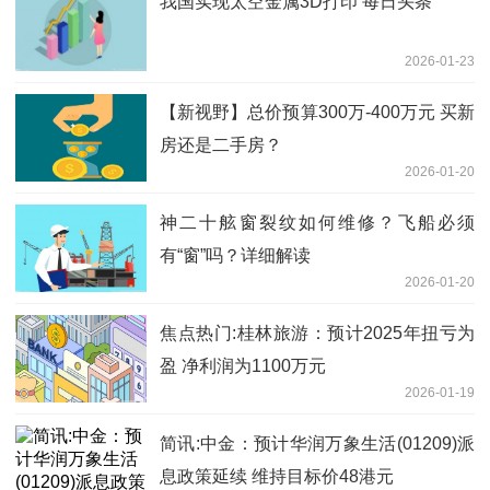
我国实现太空金属3D打印 每日头条
2026-01-23
【新视野】总价预算300万-400万元 买新
房还是二手房？
2026-01-20
神二十舷窗裂纹如何维修？飞船必须
有“窗”吗？详细解读
2026-01-20
焦点热门:桂林旅游：预计2025年扭亏为
盈 净利润为1100万元
2026-01-19
简讯:中金：预计华润万象生活(01209)派
息政策延续 维持目标价48港元