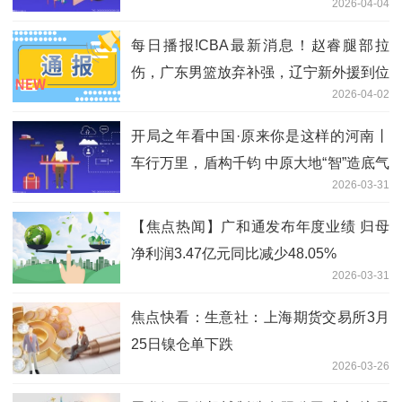
2026-04-04
每日播报!CBA最新消息！赵睿腿部拉
伤，广东男篮放弃补强，辽宁新外援到位
2026-04-02
开局之年看中国·原来你是这样的河南丨
车行万里，盾构千钧 中原大地“智”造底气
2026-03-31
何来
【焦点热闻】广和通发布年度业绩 归母
净利润3.47亿元同比减少48.05%
2026-03-31
焦点快看：生意社：上海期货交易所3月
25日镍仓单下跌
2026-03-26