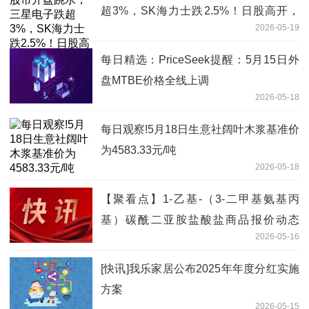
超3%，SK海力士跌2.5%！日股高开，
2026-05-19
涨超300点丨日韩股市
每日精选：PriceSeek提醒：5月15日外
盘MTBE价格全线上调
2026-05-18
每日观察!5月18日生意社阔叶木浆基准价
为4583.33元/吨
2026-05-18
【聚看点】1-乙基-（3-二甲基氨基丙
基）碳酰二亚胺盐酸盐商品报价动态
2026-05-16
（2026-05-16）
[快讯]我乐家居公布2025年年度分红实施
方案
2026-05-15