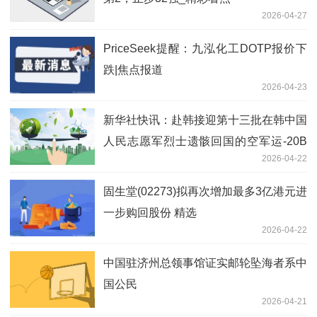
2026-04-27
PriceSeek提醒：九泓化工DOTP报价下
跌|焦点报道
2026-04-23
新华社快讯：赴韩接迎第十三批在韩中国
人民志愿军烈士遗骸回国的空军运-20B
2026-04-22
已进入中国领空，4架歼-20迎接护航 前
沿资讯
固生堂(02273)拟再次增加最多3亿港元进
一步购回股份 精选
2026-04-22
中国驻济州总领事馆证实邮轮坠海者系中
国公民
2026-04-21