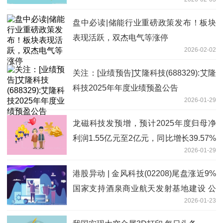
盘中必读|储能行业重磅政策发布！板块
表现活跃，双杰电气等涨停
2026-02-02
关注：[业绩预告]艾隆科技(688329):艾隆
科技2025年年度业绩预盈公告
2026-01-29
龙磁科技发预增，预计2025年度归母净
利润1.55亿元至2亿元，同比增长39.57%
2026-01-29
至80.09%
港股异动 | 金风科技(02208)尾盘涨近9%
国家支持酒泉商业航天发射基地建设 公
2026-01-23
司战略投资绑定蓝箭航天 最资讯