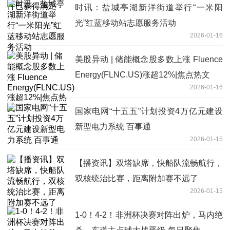
时讯：盐城亭湖新洋街道举行“一米阳
光”红蓝移动站志愿服务活动
2026-01-16
美股异动 | 储能概念股多数上涨 Fluence
Energy(FLNC.US)涨超12%|焦点热文
2026-01-16
国家电网“十五五”计划投资4万亿元建设
新型电力系统 百事通
2026-01-15
【播资讯】双塔缺席，快船队流畅航行，
双核统治比赛，距离附加赛不远了
2026-01-15
1-0！4-2！非洲杯决赛对阵出炉，马内绝