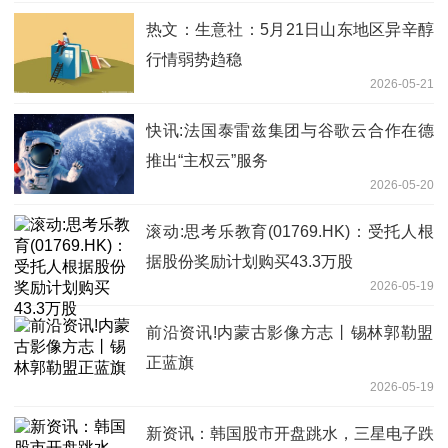
热文：生意社：5月21日山东地区异辛醇
行情弱势趋稳
2026-05-21
快讯:法国泰雷兹集团与谷歌云合作在德
推出“主权云”服务
2026-05-20
滚动:思考乐教育(01769.HK)：受托人根
据股份奖励计划购买43.3万股
2026-05-19
前沿资讯!内蒙古影像方志丨锡林郭勒盟‌
正蓝旗
2026-05-19
新资讯：韩国股市开盘跳水，三星电子跌