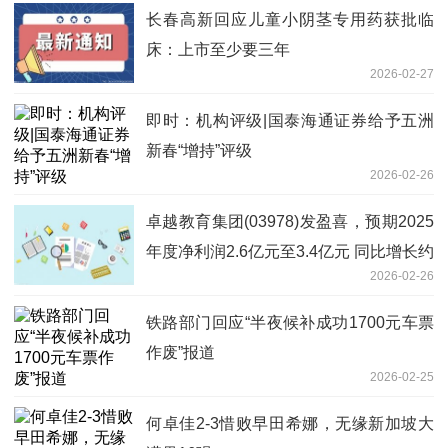
长春高新回应儿童小阴茎专用药获批临
床：上市至少要三年
2026-02-27
即时：机构评级|国泰海通证券给予五洲
新春“增持”评级
2026-02-26
卓越教育集团(03978)发盈喜，预期2025
年度净利润2.6亿元至3.4亿元 同比增长约
2026-02-26
35.2%至76.8%
铁路部门回应“半夜候补成功1700元车票
作废”报道
2026-02-25
何卓佳2-3惜败早田希娜，无缘新加坡大