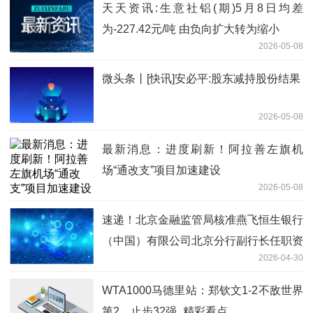
天天资讯:生意社铝(期)5月8日均差
为-227.42元/吨 由负向扩大转为缩小
2026-05-08
微头条丨[快讯]安必平:股东减持股份结果
2026-05-08
最新消息：进度刷新！阿拉善左旗机
场“通改支”项目加速建设
2026-05-08
速递！北京金融监管局核准燕飞恒生银行
（中国）有限公司北京分行副行长任职资
2026-04-30
格
WTA1000马德里站：郑钦文1-2不敌世界
第2，止步32强_精彩看点