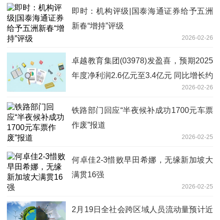
即时：机构评级|国泰海通证券给予五洲
新春“增持”评级
2026-02-26
卓越教育集团(03978)发盈喜，预期2025
年度净利润2.6亿元至3.4亿元 同比增长约
2026-02-26
35.2%至76.8%
铁路部门回应“半夜候补成功1700元车票
作废”报道
2026-02-25
何卓佳2-3惜败早田希娜，无缘新加坡大
满贯16强
2026-02-25
2月19日全社会跨区域人员流动量预计近