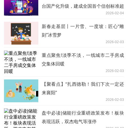
台国产化升级，建成全国首个信创标准超
2026-02-04
大型智慧医疗平台
新春走基层丨一片雪、一度坡：匠心“雕
刻”冰雪梦
2026-02-03
重点聚焦!淡季不淡，一线城市二手房成
交集体回暖
2026-02-03
【聚看点】“扎西德勒！我们下次一定还
来襄阳”
2026-02-03
盘中必读|储能行业重磅政策发布！板块
表现活跃，双杰电气等涨停