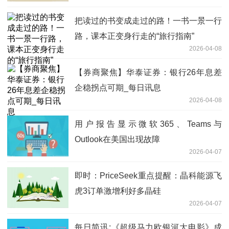
把读过的书变成走过的路！一书一景一行
路，课本正变身行走的“旅行指南”
2026-04-08
【券商聚焦】华泰证券：银行26年息差
企稳拐点可期_每日讯息
2026-04-08
用户报告显示微软365、Teams与
Outlook在美国出现故障
2026-04-07
即时：PriceSeek重点提醒：晶科能源飞
虎3订单激增利好多晶硅
2026-04-07
每日简讯:《超级马力欧银河大电影》成