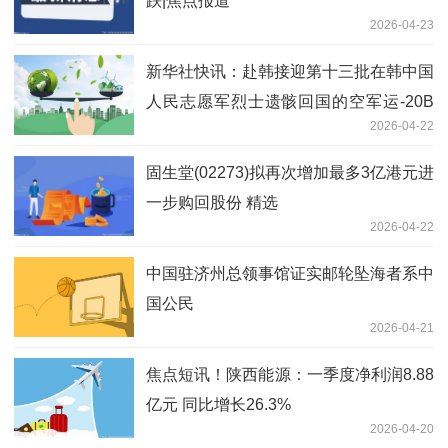
跌|焦点报道
2026-04-23
新华社快讯：赴韩接迎第十三批在韩中国
人民志愿军烈士遗骸回国的空军运-20B
2026-04-22
已进入中国领空，4架歼-20迎接护航 前
沿资讯
固生堂(02273)拟再次增加最多3亿港元进
一步购回股份 精选
2026-04-22
中国驻济州总领事馆证实邮轮坠海者系中
国公民
2026-04-21
焦点短讯！陕西能源：一季度净利润8.88
亿元 同比增长26.3%
2026-04-20