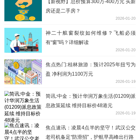
【新视野】总价预算300万-400万元 买新
房还是二手房？
2026-01-20
神二十舷窗裂纹如何维修？飞船必须
有“窗”吗？详细解读
2026-01-20
焦点热门:桂林旅游：预计2025年扭亏为
盈 净利润为1100万元
2026-01-19
简讯:中金：预计华润万象生活(01209)派
息政策延续 维持目标价48港元
2026-01-19
焦点速讯：凌晨4点半的坚守！武汉公交
老司机备足“防滑招”，护航早高峰出行路