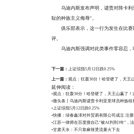
乌迪内斯发布声明，谴责对阵卡利
耻的种族主义侮辱"。
俱乐部表示，这一行为发生在比赛
评。
乌迪内斯强调对此类事件零容忍，
关键词：
意甲
种族歧视
卡利亚里
下一篇：
上证综指5月12日跌0.25%
上一篇：
观点：狂轰30分！哈登硬了，天王
延伸阅读：
•观点：狂轰30分！哈登硬了，天王山赢了
•微头条丨乌迪内斯谴责卡利亚里球员种族歧
•上证综指5月12日跌0.25%
•快播：绿春鑫泽对外贸易有限公司成立 注册
•江苏一律师在百度搜自己“被AI判刑3年”，
•甘肃天水：不只靠麻辣烫流量火下去