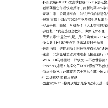
•科新发展(600234)龙虎榜数据(05-11)-热点
•创新药概念午后快速反弹，南新制药20%涨
•蒙草生态：公司拥有自主知识产权的智慧化
•报道:重磅！烟台市2026年中考招生意见出台
•涉及手机、眼镜、耳机等！《人工智能终端
•弗拉基：“我会选他当教练。佛罗伦萨不像一
•天天资讯:生意社铝(期)5月8日均差为-227.
•微头条丨[快讯]安必平:股东减持股份结果
•最新消息：进度刷新！阿拉善左旗机场“通改
•速递！北京金融监管局核准燕飞恒生银行（
•WTA1000马德里站：郑钦文1-2不敌世界第
•PriceSeek提醒：九泓化工DOTP报价下跌|
•新华社快讯：赴韩接迎第十三批在韩中国人民
歼-20迎接护航 前沿资讯
•固生堂(02273)拟再次增加最多3亿港元进