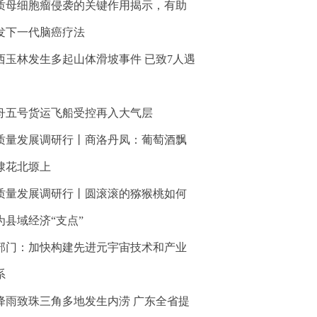
质母细胞瘤侵袭的关键作用揭示，有助
发下一代脑癌疗法
西玉林发生多起山体滑坡事件 已致7人遇
舟五号货运飞船受控再入大气层
质量发展调研行丨商洛丹凤：葡萄酒飘
棣花北塬上
质量发展调研行丨圆滚滚的猕猴桃如何
为县域经济“支点”
部门：加快构建先进元宇宙技术和产业
系
降雨致珠三角多地发生内涝 广东全省提