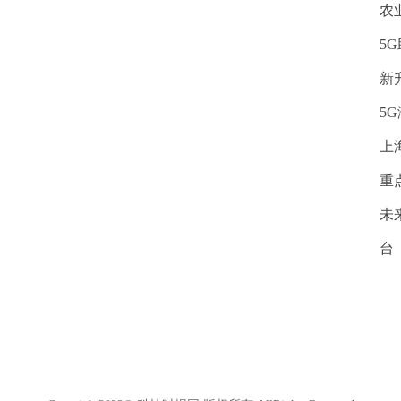
农
5
新
5
上
重
未
台