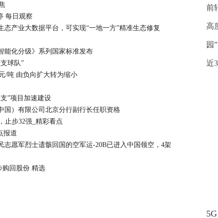
聚焦
前
停 每日观察
高
生态产业大数据平台，可实现“一地一方”精准生态修复
园
智能化分级》系列国家标准发布
近
支球队”
42元/吨 由负向扩大转为缩小
支”项目加速建设
中国）有限公司北京分行副行长任职资格
2，止步32强_精彩看点
焦点报道
志愿军烈士遗骸回国的空军运-20B已进入中国领空，4架
一步购回股份 精选
5G