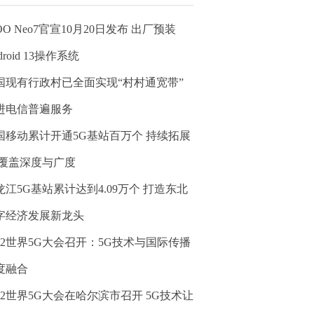
OO Neo7官宣10月20日发布 出厂预装
droid 13操作系统
国现有行政村已全面实现“村村通宽带”
进电信普遍服务
国移动累计开通5G基站百万个 持续拓展
G覆盖深度与广度
龙江5G基站累计达到4.09万个 打造东北
字经济发展新龙头
022世界5G大会召开：5G技术与国际传播
度融合
022世界5G大会在哈尔滨市召开 5G技术让