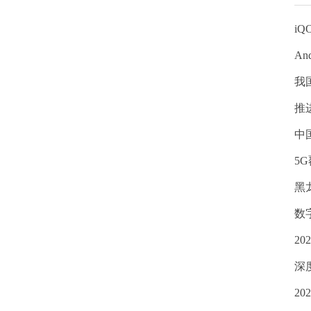
iQ
An
我
推
中
5
黑
数
2
深
2