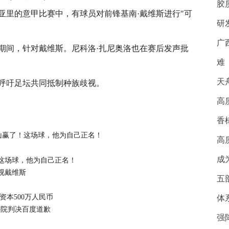
胶
亚里的意甲比赛中，有球员对前锋基南·戴维斯进行"可
研
广
期间，针对戴维斯。尼科洛·扎尼奥洛也在赛后发声批
难
天
呼吁足坛共同抵制种族歧视。
队
安东尼·戴维斯
戴维斯(台湾)
乌迪内斯足球俱乐部
高
香
山赢了！这场球，他为自己正名！
高
成
！这场球，他为自己正名！
视戴维斯
五
资本500万人民币
体
法院判决百度道歉
强