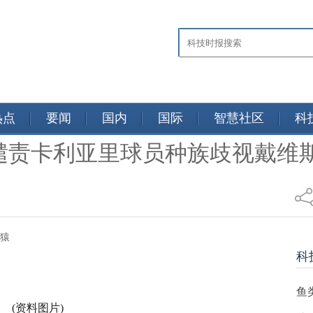
热点
要闻
国内
国际
智慧社区
科
谴责卡利亚里球员种族歧视戴维
坛观察猿
科
鱼
(资料图片)