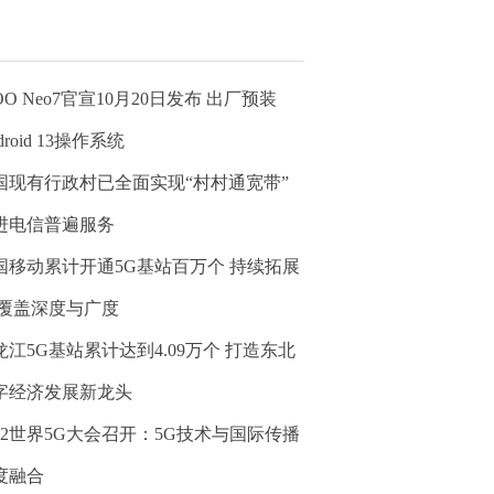
OO Neo7官宣10月20日发布 出厂预装
droid 13操作系统
国现有行政村已全面实现“村村通宽带”
进电信普遍服务
国移动累计开通5G基站百万个 持续拓展
G覆盖深度与广度
龙江5G基站累计达到4.09万个 打造东北
字经济发展新龙头
022世界5G大会召开：5G技术与国际传播
度融合