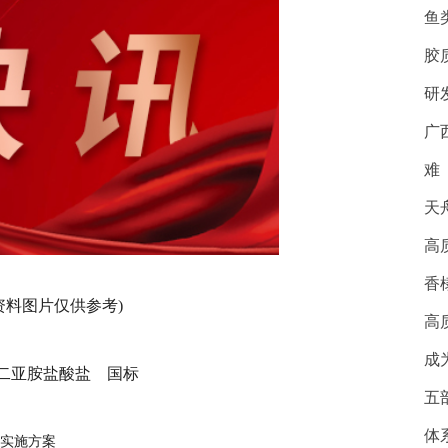
鱼
胶
研
广
难
天
高
香
资料图片仅供参考)
高
成
酰二亚胺盐酸盐 国标
五
基丙基）碳酰二亚胺盐酸盐
体
红实施方案