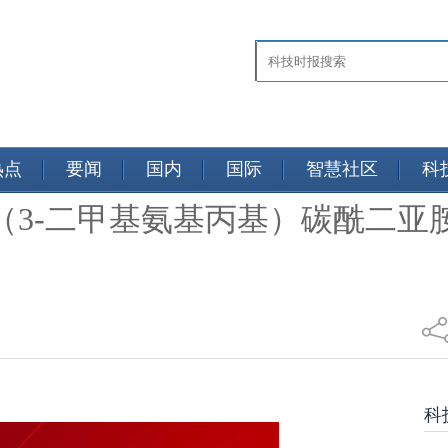
热点
要闻
国内
国际
智慧社区
科
-（3-二甲基氨基丙基）碳酰二
社
科