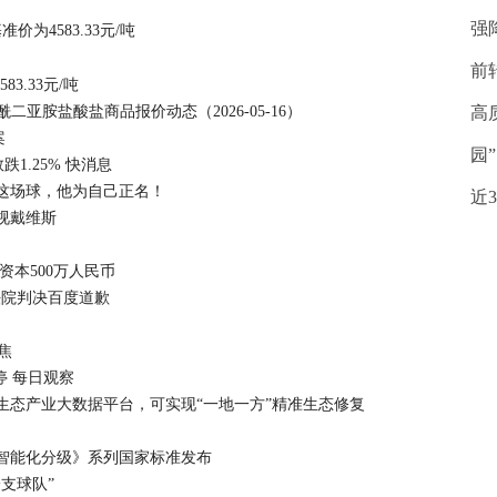
强
价为4583.33元/吨
前
3.33元/吨
二亚胺盐酸盐商品报价动态（2026-05-16）
高
案
园
1.25% 快消息
！这场球，他为自己正名！
近
视戴维斯
资本500万人民币
法院判决百度道歉
聚焦
停 每日观察
生态产业大数据平台，可实现“一地一方”精准生态修复
智能化分级》系列国家标准发布
支球队”