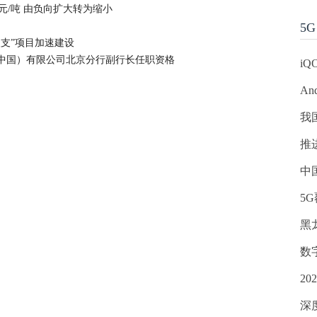
42元/吨 由负向扩大转为缩小
5G
支”项目加速建设
中国）有限公司北京分行副行长任职资格
iQ
An
我
推
中
5
黑
数
2
深