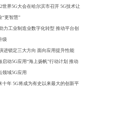
022世界5G大会在哈尔滨市召开 5G技术让
业“更智慧”
G助力工业制造业数字化转型 推动平台创
升级
G演进锁定三大方向 面向应用提升性能
海启动5G应用“海上扬帆”行动计划 推动
点领域5G应用
来十年 5G将成为有史以来最大的创新平