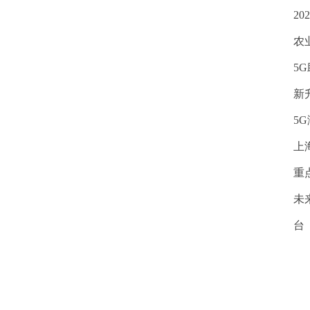
2
农
5
新
5
上
重
未
台