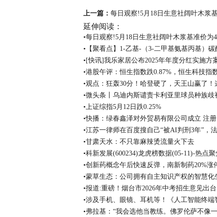
上一篇：
每日观察!5月18日生意社阔叶木浆基准
延伸阅读：
•每日观察!5月18日生意社阔叶木浆基准价为458
•【聚看点】1-乙基-（3-二甲基氨基丙基）碳酰
•[快讯]我乐家居公布2025年年度分红实施方
•港股午评：恒生指数跌0.87%，恒生科技指数跌
•观点：狂轰30分！哈登硬了，天王山赢了
•微头条丨乌迪内斯谴责卡利亚里球员种族歧
•上证综指5月12日跌0.25%
•快播：绿春鑫泽对外贸易有限公司成立 注册
•江苏一律师在百度搜自己“被AI判刑3年”，
•甘肃天水：不只靠麻辣烫流量火下去
•科新发展(600234)龙虎榜数据(05-11)-热点
•创新药概念午后快速反弹，南新制药20%涨
•蒙草生态：公司拥有自主知识产权的智慧化
•报道:重磅！烟台市2026年中考招生意见出台
•涉及手机、眼镜、耳机等！《人工智能终端
•弗拉基：“我会选他当教练。佛罗伦萨不像一