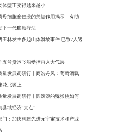
类体型正变得越来越小
质母细胞瘤侵袭的关键作用揭示，有助
发下一代脑癌疗法
西玉林发生多起山体滑坡事件 已致7人遇
舟五号货运飞船受控再入大气层
质量发展调研行丨商洛丹凤：葡萄酒飘
棣花北塬上
质量发展调研行丨圆滚滚的猕猴桃如何
为县域经济“支点”
部门：加快构建先进元宇宙技术和产业
系